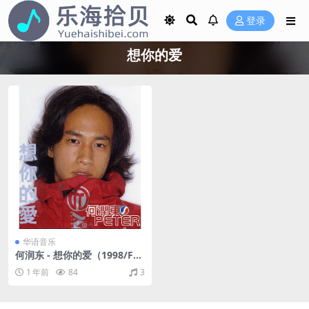
登录
想你的爱
华语音乐
何润东 - 想你的爱（1998/FL
AC/分轨/284M）
1 年前
84
3