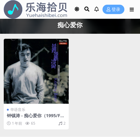
登录
痴心爱你
华语音乐
钟镇涛 - 痴心爱你（1995/FL
AC/分轨/244M）
1 年前
65
2