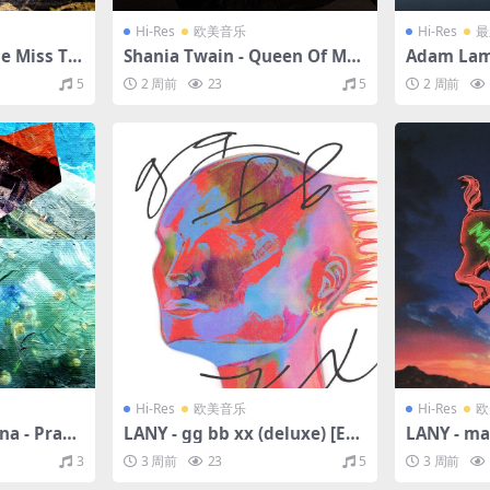
Hi-Res
欧美音乐
Hi-Res
最
le Miss Tw
Shania Twain - Queen Of Me
Adam Lamb
分轨/650M）
(Royal Edition)（2023/FLAC/
cit)（202
5
2 周前
23
5
2 周前
分轨/641M）(24bit/44.1kHz)
(24bit/48
Hi-Res
欧美音乐
Hi-Res
欧
 - Pray f
LANY - gg bb xx (deluxe) [Exp
LANY - ma
d by ‘The
licit]（2021/FLAC/分轨/728
（2021/F
3
3 周前
23
5
3 周前
ok by Ian
M）(24bit/44.1kHz)
bit/48kHz