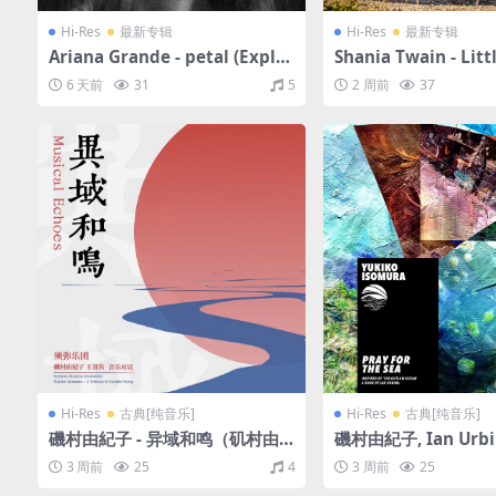
Hi-Res
最新专辑
Hi-Res
最新专辑
Ariana Grande - petal (Explic
Shania Twain - Litt
it)（2026/FLAC/分轨/450M）
ain（2026/FLAC/
6 天前
31
5
2 周前
37
(24bit/48kHz)
(24bit/48kHz)
Hi-Res
古典[纯音乐]
Hi-Res
古典[纯音乐]
磯村由紀子 - 异域和鸣（矶村由
磯村由紀子, Ian Urbina
纪子-王洛宾 音乐对话）（2021/
or the Sea (Inspire
3 周前
25
4
3 周前
25
FLAC/分轨/582M）(24bit/48k
Outlaw Ocean’ a bo