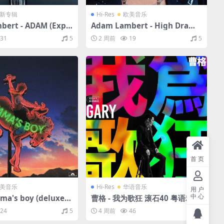
新专辑
Hi-Res
欧美音乐
ert - ADAM (Expli
Adam Lambert - High Drama
6/FLAC/分轨/503M）
（2023/FLAC/分轨/500M）(24
31
5
2 周前
19
5
kHz)
bit/44.1kHz)
首页
美音乐
Hi-Res
华语音乐
用户
中心
ma's boy (deluxe)
曹格 - 我为歌狂 滚石40 粤语精选
LAC/分轨/738M）(24
（2022/FLAC/分轨/912M）(24
24
5
4 周前
46
5
)
bit/48kHz)