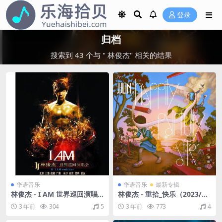
登录
归档
搜索到 43 个与 " 林俊杰" 相关的结果
华语音乐
华语音乐
最新专辑
林俊杰 - I AM 世界巡回演唱
林俊杰 - 重拾_快乐（2023/FL
会（2011/FLAC/EP分轨/886
AC/分轨/291M）
3 年前
304
5
3 年前
773
4
M）