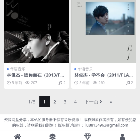
华语音乐
华语音乐
林俊杰 - 因你而在（2013/FL
林俊杰 - 学不会（2011/FLA
AC/分轨/336M）
C/分轨/297M）
5 年前
207
2
5 年前
260
2
1/5
1
2
3
4
下一页
»
资源网盘分享，本站的服务器不储存音乐资源！ 版权归原作者所有，如有侵犯您
的权益，请联系我们删除！ 版权投诉邮箱：liu88134963@gmail.com