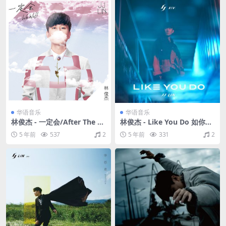
华语音乐
华语音乐
林俊杰 - 一定会/After The Ra
林俊杰 - Like You Do 如你
in（2021/FLAC/EP分轨/38.4
（2017/MQA_FLAC/分轨/19
5 年前
537
2
5 年前
331
2
M）
5M）