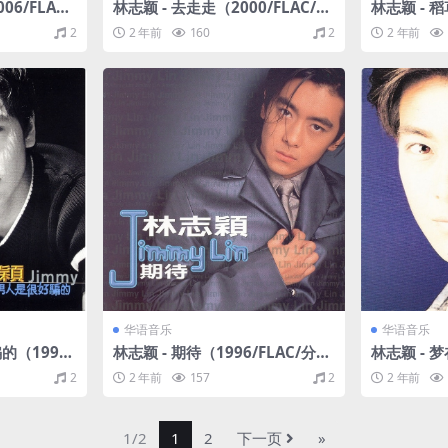
6/FLAC/
林志颖 - 去走走（2000/FLAC/分
林志颖 - 稻
轨/271M）
轨/283M
2
2 年前
160
2
2 年前
华语音乐
华语音乐
的（1997/
林志颖 - 期待（1996/FLAC/分
林志颖 - 梦
轨/278M）
分轨/241
2
2 年前
157
2
2 年前
1/2
1
2
下一页
»