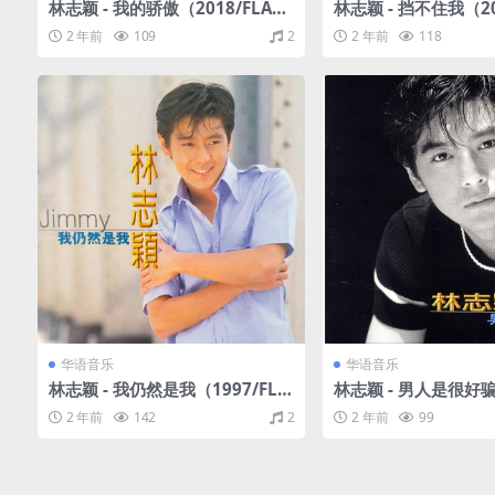
林志颖 - 我的骄傲（2018/FLAC/
林志颖 - 挡不住我（200
分轨/389M）
分轨/261M）
2 年前
109
2
2 年前
118
华语音乐
华语音乐
林志颖 - 我仍然是我（1997/FLA
林志颖 - 男人是很好骗
C/分轨/289M）
FLAC/分轨/266M）
2 年前
142
2
2 年前
99