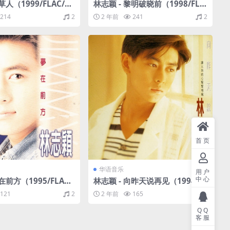
草人（1999/FLAC/分
林志颖 - 黎明破晓前（1998/FLA
）
C/分轨/293M）
214
2
2 年前
241
2
首页
华语音乐
用户
中心
在前方（1995/FLAC/
林志颖 - 向昨天说再见（1994/FL
M）
AC/分轨/235M）
121
2
2 年前
165
2
QQ
客服