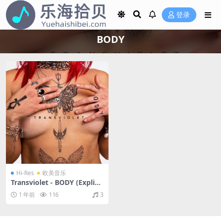
登录
BODY
Hi-Res
欧美音乐
Transviolet - BODY (Explici
t)（2023/FLAC/分轨/325
1 年前
116
3
M）(24bit/44.1kHz)