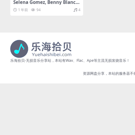
Selena Gomez, Benny Blanco
- I Said I Love You First（202
1 年前
94
4
5/FLAC/分轨/425M）(24bit/48
kHz)
乐海拾贝-无损音乐分享站，本站有Wav、Flac、Ape等主流无损发烧音乐！
资源网盘分享，本站的服务器不储存