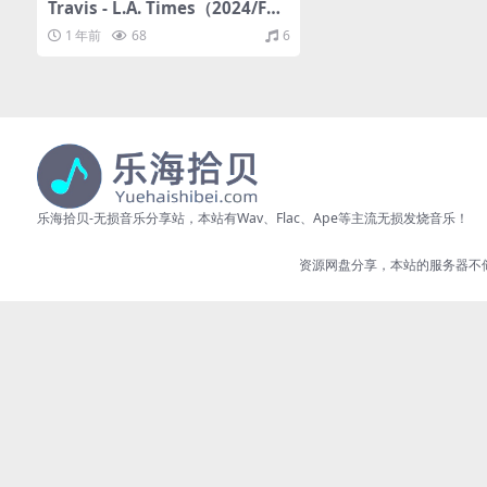
Travis - L.A. Times（2024/FLA
C/分轨/645M）(24bit/48kHz)
1 年前
68
6
乐海拾贝-无损音乐分享站，本站有Wav、Flac、Ape等主流无损发烧音乐！
资源网盘分享，本站的服务器不储存