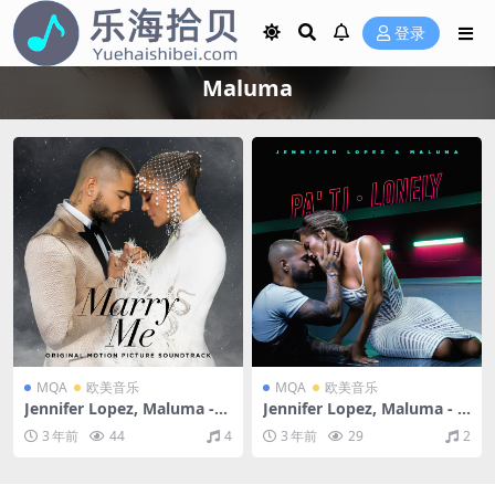
登录
Maluma
MQA
欧美音乐
MQA
欧美音乐
Jennifer Lopez, Maluma -
Jennifer Lopez, Maluma - P
Marry Me (Original Motion
a Ti + Lonely（2020/FLAC/E
3 年前
44
4
3 年前
29
2
Picture Soundtrack)（202
P分轨/133M）(MQA/24bit/4
2/FLAC/分轨/443M）(MQA/
4.1kHz/48kHz)
24bit/44.1kHz)