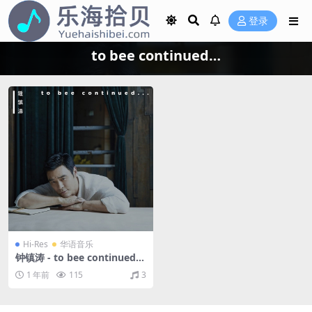
登录
to bee continued…
Hi-Res
华语音乐
钟镇涛 - to bee continued…
（2018/FLAC/分轨/487M）
1 年前
115
3
(24bit/48kHz)