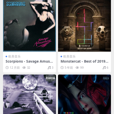
欧美音乐
欧美音乐
Scorpions - Savage Amuse
Monstercat - Best of 2019
ment（1988/FLAC/分轨/255
（2019/FLAC/分轨/1.13G）
12 月前
32
3
5 年前
99
6
M）