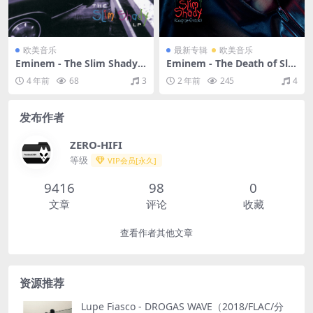
欧美音乐
最新专辑
欧美音乐
Eminem - The Slim Shady L
Eminem - The Death of Sli
P（1999/FLAC/分轨/386M）
m Shady (Coup De Grâce)
4 年前
68
3
2 年前
245
4
[Explicit]（2024/FLAC/分轨/
411M）
发布作者
ZERO-HIFI
等级
VIP会员[永久]
9416
98
0
文章
评论
收藏
查看作者其他文章
资源推荐
Lupe Fiasco - DROGAS WAVE（2018/FLAC/分