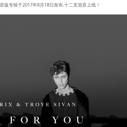
r You》混音版专辑于2017年8月18日发布.十二支混音上线！