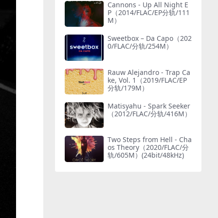
Cannons - Up All Night E
P（2014/FLAC/EP分轨/111
M）
Sweetbox – Da Capo（202
0/FLAC/分轨/254M）
Rauw Alejandro - Trap Ca
ke, Vol. 1（2019/FLAC/EP
分轨/179M）
Matisyahu - Spark Seeker
（2012/FLAC/分轨/416M）
Two Steps from Hell - Cha
os Theory（2020/FLAC/分
轨/605M）(24bit/48kHz)