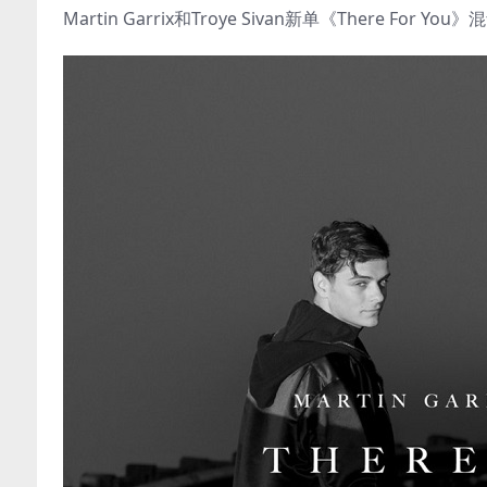
Martin Garrix和Troye Sivan新单《There Fo