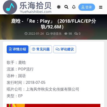
登录
鹿晗 - 「Re：Play」（2018/FLAC/EP分
轨/92.6M）
2022-01-24
华语音乐
98
0
详情介绍
常见问题
评论建议
歌手：鹿晗
流派：POP流行
语种：国语
发行时间：2018-07-05
唱片公司：上海风华秋实文化传媒有限公司
类型：EP