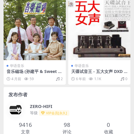
华语音乐
华语音乐
音乐磁场 (孙建平 & Sweet St
天碟试音王 - 五大女声 DXD 2
yle) - 音乐磁场 (17)（1996/F
014（WAV+CUE/整轨/713
4 月前
59
2
6 年前
1.1K
0
LAC/分轨/288M）
M）
发布作者
ZERO-HIFI
等级
VIP会员[永久]
9416
98
0
文章
评论
收藏