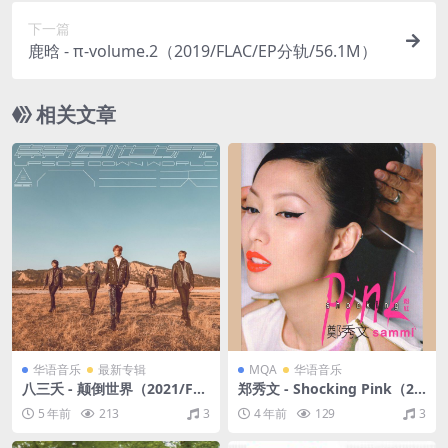
下一篇
鹿晗 - π-volume.2（2019/FLAC/EP分轨/56.1M）
相关文章
华语音乐
最新专辑
MQA
华语音乐
八三夭 - 颠倒世界（2021/FL
郑秀文 - Shocking Pink（20
AC/分轨/303M）
01/FLAC/分轨/260M）(MQ
5 年前
213
3
4 年前
129
3
A/16bit/44.1kHz)