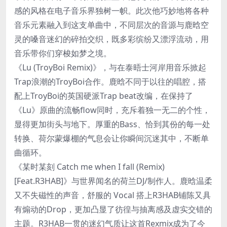
感的风格在电子音乐界独树一帜。此次他巧妙地将各种
音乐元素融入到这支单曲中，不同层次的音源与鹿晗空
灵的嗓音迷幻的碎拍交织，既多彩缤纷又漂浮流动，用
音乐带你们穿梭如梦之境。
《Lu (TroyBoi Remix)》，与在泰晤士河岸用音乐掀起
Trap浪潮的TroyBoi合作。鹿晗不同于以往的唱腔，搭
配上TroyBoi的英国硬派Trap beat改编，在保持了
《Lu》原曲的流畅flow同时，充斥着独一无二的个性，
显得更加街头与地下。厚重的Bass、恰到其份的每一处
转换、荷尔蒙爆棚的气息会让你瞬间沉迷其中，不断单
曲循环。
《某时某刻 Catch me when I fall (Remix)
[Feat.R3HAB]》与世界闻名的荷兰DJ/制作人。鹿晗温柔
又不失磁性的声音，舒服的 Vocal 搭上R3HAB铺陈又具
有煽动的Drop，更加凸显了彷徨与抽离感及虚实交错的
主题。R3HAB一贯的迷幻气质让这首Rexmix成为了今