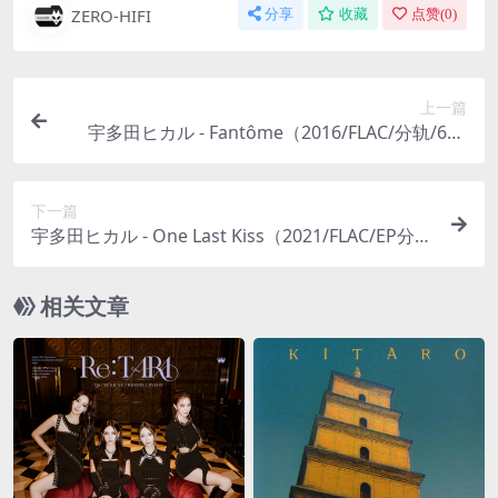
ZERO-HIFI
分享
收藏
点赞(
0
)
上一篇
宇多田ヒカル - Fantôme（2016/FLAC/分轨/610
M）(MQA/24bit/48kHz)
下一篇
宇多田ヒカル - One Last Kiss（2021/FLAC/EP分
轨/110M）
相关文章