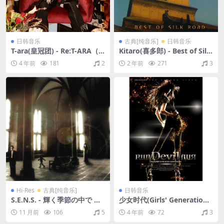
日韩音乐
古典[纯音乐]
日韩音乐
T-ara(皇冠团) - Re:T-ARA（2
Kitaro(喜多郎) - Best of Silk
021/FLAC/EP分轨/47.9M）
Road（2003/FLAC/分轨/340
4 年前
181
2
2 年前
271
3
M）
Hi-Res
古典[纯音乐]
日韩音乐
S.E.N.S. - 輝く季節の中で ～
少女时代(Girls' Generation)
オリジナル・サウンドトラッ
- 'Run Devil Run' The 2nd A
11 月前
106
5
4 年前
72
3
ク～（1995/FLAC/分轨/675
lbum (Repackage)（2010/F
M）(24bit/96kHz)
LAC/分轨/415M）