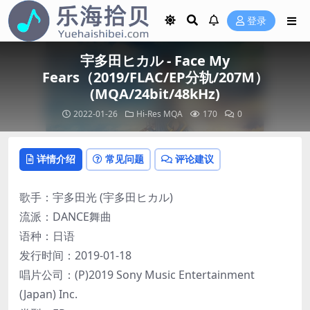
登录
宇多田ヒカル - Face My
Fears（2019/FLAC/EP分轨/207M）
(MQA/24bit/48kHz)
2022-01-26
Hi-Res
MQA
170
0
详情介绍
常见问题
评论建议
歌手：宇多田光 (宇多田ヒカル)
流派：DANCE舞曲
语种：日语
发行时间：2019-01-18
唱片公司：(P)2019 Sony Music Entertainment
(Japan) Inc.