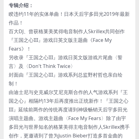
专辑介绍：
睽违约11年的实体单曲！日本天后宇多田光2019年最新
作品！
百大DJ、曾获格莱美奖得电音制作人Skrillex共同创作
『王国之心III』游戏日英文版主题曲《Face My
Fears》！
另收录『王国之心III』游戏日英文版游戏片尾曲〈誓
言〉及〈Don't Think Twice〉
封面由『王国之心III』游戏系列总监野村哲也亲自绘
制！
由迪士尼与史克威尔艾尼克斯合作的人气游戏系列『王
国之心』相隔约13年后再度推出正统新作！『王国之心
III』延续前两作的传统再度请到神级畅销天后宇多田光
演唱主题曲。游戏主题曲〈Face My Fears〉除了由宇
多田光与世界知名的格莱美得主电音制作人Skrillex携手
创作，更邀请到了曾为Justin Bieber打造多首金曲的