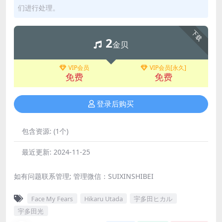
们进行处理。
下载
2
金贝
VIP会员
VIP会员[永久]
免费
免费
登录后购买
包含资源:
(1个)
最近更新:
2024-11-25
如有问题联系管理; 管理微信：SUIXINSHIBEI
Face My Fears
Hikaru Utada
宇多田ヒカル
宇多田光