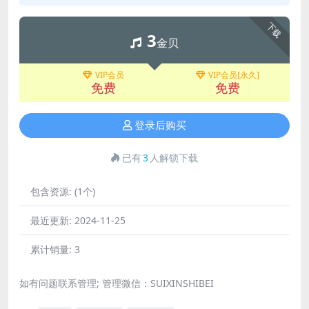
下载
3
金贝
VIP会员
VIP会员[永久]
免费
免费
登录后购买
已有
3
人解锁下载
包含资源:
(1个)
最近更新:
2024-11-25
累计销量:
3
如有问题联系管理; 管理微信：SUIXINSHIBEI