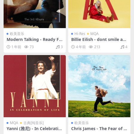
欧美音乐
Hi-Res
MQA
Modern Talking - Ready Fo
Billie Eilish - dont smile at
r Romance（1986/FLAC/分
me（2017/FLAC/EP分轨/31
1 年前
73
3
4 年前
213
4
轨/263M）
7M）（MQA/24Bit/44.1kH
z）
MQA
古典[纯音乐]
欧美音乐
Yanni (雅尼) - In Celebratio
Chris James - The Fear of M
n Of Life（1991/FLAC/分轨/
issing Out (Explicit)（2021/