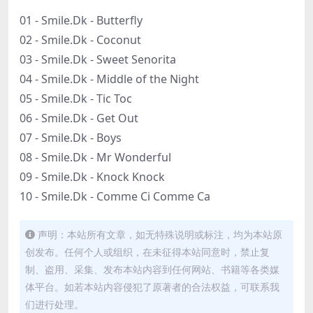
01 - Smile.Dk - Butterfly
02 - Smile.Dk - Coconut
03 - Smile.Dk - Sweet Senorita
04 - Smile.Dk - Middle of the Night
05 - Smile.Dk - Tic Toc
06 - Smile.Dk - Get Out
07 - Smile.Dk - Boys
08 - Smile.Dk - Mr Wonderful
09 - Smile.Dk - Knock Knock
10 - Smile.Dk - Comme Ci Comme Ca
声明：本站所有文章，如无特殊说明或标注，均为本站原
创发布。任何个人或组织，在未征得本站同意时，禁止复
制、盗用、采集、发布本站内容到任何网站、书籍等各类媒
体平台。如若本站内容侵犯了原著者的合法权益，可联系我
们进行处理。