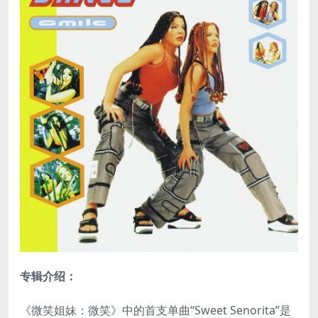
专辑介绍：
《微笑姐妹：微笑》中的首支单曲“Sweet Senorita”是