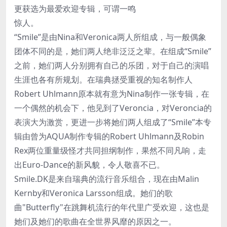
更获选为最爱欢迎专辑，可谓一鸣
惊人。
“Smile”是由Nina和Veronica两人所组成，与一般偶象
团体不同的是，她们两人绝非泛泛之辈。在组成“Smile”
之前，她们两人分别拥有自己的乐团，对于自己的演唱
生涯也各有所规划。在瑞典拯受重视的知名制作人
Robert Uhlmann原本就有意为Nina制作一张专辑，在
一个偶然的机会下，他见到了Veroncia，对Veroncia的
表演大为激赏，更进一步将她们两人组成了“Smile”本专
辑由曾为AQUA制作专辑的Robert Uhlmann及Robin
Rex两位重量级怪才共同担纲制作，果然不同凡响，走
出Euro-Dance的新风貌，令人敬喜不已。
Smile.DK是来自瑞典的流行音乐组合，现在由Malin
Kernby和Veronica Larsson组成。她们的歌
曲"Butterfly"在跳舞机流行的年代里广受欢迎，这也是
她们及她们的歌曲在全世界风靡的原因之一。