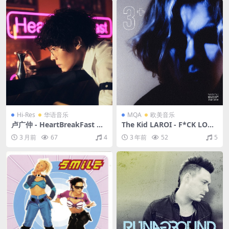
Hi-Res
华语音乐
MQA
欧美音乐
卢广仲 - HeartBreakFast 伤
The Kid LAROI - F*CK LOVE
心早餐店（2025/FLAC/分轨/
3+: OVER YOU（2021/FLA
3 月前
67
4
3 年前
52
5
473M）(24bit/48kHz)
C/分轨/515M）(MQA/16bit/
44.1kHz)