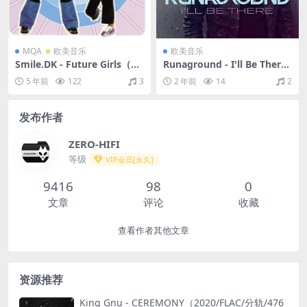
MQA
欧美音乐
欧美音乐
Smile.DK - Future Girls（20
Runaground - I'll Be There
01/FLAC/分轨/323M）(MQ
（2017/FLAC/EP分轨/92.5
5 年前
122
3
2 年前
14
2
A/16bit/44.1kHz)
M）
发布作者
ZERO-HIFI
等级
VIP会员[永久]
9416
98
0
文章
评论
收藏
查看作者其他文章
资源推荐
King Gnu - CEREMONY（2020/FLAC/分轨/476