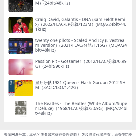
M）(24bit/48kHz)
Craig David, Galantis - DNA (Sam Feldt Remi
x)（2022/FLAC/EP分轨/123M）(MQA/24bit/44.
1kHz)
twenty one pilots - Scaled And Icy (Livestrea
m Version)（2021/FLAC/分轨/1.15G）(MQA/24
bit/48kHz)
Passion Pit - Gossamer（2012/FLAC/分轨/0.99
G）(24bit/96kHz)
皇后乐队1981 Queen - Flash Gordon 2012 SH
M（SACD/ISO/1.42G）
The Beatles - The Beatles (White Album/Supe
r Deluxe)（1968/FLAC/分轨/3.69G）(MQA/24bi
t/48kHz)
资源网盘分享，本站的服务器不储存音乐资源！ 版权归原作者所有，如有侵犯您