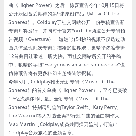
曲《Higher Power》之后，惊喜宣告今年10月15日将
公开乐团备受期待的第9张原创作品《Music Of The
Spheres》。Coldplay于社交网站公开一份手稿宣告新
专辑即将发行，并同时于官方YouTube频道公开专辑预
告视频〈Overtura〉，短短1分54秒的视频不仅透过动
画具体呈现此次专辑所描绘的世界观，更精华浓缩专辑
12首曲目让歌迷一听为快。而社交网站所公开的手稿
中，吸睛的字眼“Everyone is an alien somewhere”也
仿佛预告将有更多科幻主题将陆续揭晓。
今年5月，Coldplay推出最新专辑《Music Of The
Spheres》的首支单曲《Higher Power》，至今已突破
1.6亿流媒体聆听量。全新专辑《Music Of The
Spheres》特别请到曾为Taylor Swift、Katy Perry、
The Weeknd等人打造全美排行冠军曲的金曲制作人
Max Martin与Coldplay成员共同操刀监制，打造出
Coldplay音乐旅程的全新篇章。