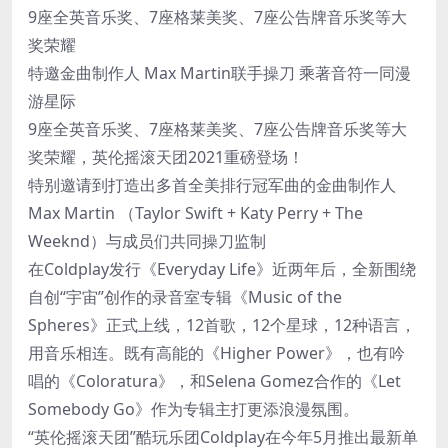
9座全英音乐奖、7座格莱美奖、7座公告牌音乐奖等大
奖荣耀
特邀金曲制作人 Max Martin联手操刀 乘著音符一同漫
游星际
9座全英音乐奖、7座格莱美奖、7座公告牌音乐奖等大
奖荣耀，英伦摇滚天团2021重磅登场！
特别邀请到打造出多首全美排行冠军曲的金曲制作人
Max Martin （Taylor Swift + Katy Perry + The
Weeknd）与成员们共同操刀监制
在Coldplay发行《Everyday Life》近两年后，全新围绕
自创“宇宙”创作的录音室专辑《Music of the
Spheres》正式上线，12首歌，12个星球，12种语言，
用音乐相连。既有高能的《Higher Power》，也有吟
唱的《Coloratura》，和Selena Gomez合作的《Let
Somebody Go》作为专辑主打更添浪漫氛围。
“英伦摇滚天团”酷玩乐团Coldplay在今年5月推出最新单