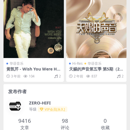
华语音乐
Hi-Res
华语音乐
黄凯芹 - Wish You Were Her
天赐的声音第五季 第5期（20
e（2003/FLAC/分轨/273M）
24/FLAC/分轨/310M）(24bi
3 年前
104
2
2 年前
837
2
t/48kHz)
发布作者
ZERO-HIFI
等级
VIP会员[永久]
9416
98
0
文章
评论
收藏