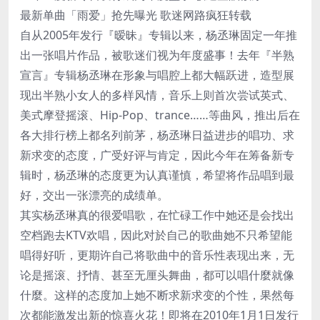
最新单曲「雨爱」抢先曝光 歌迷网路疯狂转载
自从2005年发行『暧昧』专辑以来，杨丞琳固定一年推
出一张唱片作品，被歌迷们视为年度盛事！去年『半熟
宣言』专辑杨丞琳在形象与唱腔上都大幅跃进，造型展
现出半熟小女人的多样风情，音乐上则首次尝试英式、
美式摩登摇滚、Hip-Pop、trance……等曲风，推出后在
各大排行榜上都名列前茅，杨丞琳日益进步的唱功、求
新求变的态度，广受好评与肯定，因此今年在筹备新专
辑时，杨丞琳的态度更为认真谨慎，希望将作品唱到最
好，交出一张漂亮的成绩单。
其实杨丞琳真的很爱唱歌，在忙碌工作中她还是会找出
空档跑去KTV欢唱，因此对於自己的歌曲她不只希望能
唱得好听，更期许自己将歌曲中的音乐性表现出来，无
论是摇滚、抒情、甚至无厘头舞曲，都可以唱什麼就像
什麼。这样的态度加上她不断求新求变的个性，果然每
次都能激发出新的惊喜火花！即将在2010年1月1日发行