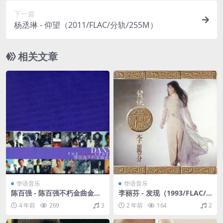
下一篇
杨丞琳 - 仰望（2011/FLAC/分轨/255M）
相关文章
华语音乐
华语音乐
陈百强 - 陈百强不朽金曲金藏
李丽芬 - 发现（1993/FLAC/
集（2005/FLAC/分轨/944
分轨/268M）
4 年前
269
3
2 年前
164
2
M）