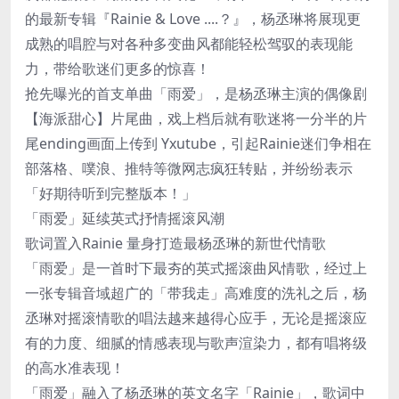
的最新专辑『Rainie & Love ....？』，杨丞琳将展现更
成熟的唱腔与对各种多变曲风都能轻松驾驭的表现能
力，带给歌迷们更多的惊喜！
抢先曝光的首支单曲「雨爱」，是杨丞琳主演的偶像剧
【海派甜心】片尾曲，戏上档后就有歌迷将一分半的片
尾ending画面上传到 Yxutube，引起Rainie迷们争相在
部落格、噗浪、推特等微网志疯狂转贴，并纷纷表示
「好期待听到完整版本！」
「雨爱」延续英式抒情摇滚风潮
歌词置入Rainie 量身打造最杨丞琳的新世代情歌
「雨爱」是一首时下最夯的英式摇滚曲风情歌，经过上
一张专辑音域超广的「带我走」高难度的洗礼之后，杨
丞琳对摇滚情歌的唱法越来越得心应手，无论是摇滚应
有的力度、细腻的情感表现与歌声渲染力，都有唱将级
的高水准表现！
「雨爱」融入了杨丞琳的英文名字「Rainie」，歌词中