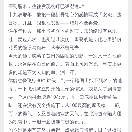
等到醒来，往往发现枕畔已经湿透...”
十九岁那年，他把一段刻骨铭心的感情写成「安妮」这
首歌。并且，狠狠地发誓——绝对不要再爱。
许多年过去，那个当初立下的誓言，却始终没有兑现
过。爱过几次，也受过几次伤，重要的是，他心里那份
对爱的憧憬与痴狂，从来不曾死去。
今天的他，脱离了昔日的困顿的阴影，一次又一次地超
越，永远站在自己的前方。表面上风风光光，事实上更
多的却是不为人知的血、泪、汗。
你能想像飞行30个钟头，到一个地图上找不到名字的地
方，一下飞机就立刻开始工作的情况。或是为了剧情需
要一个月内拼命增胖10公斤，再一口气瘦回原状的滋
味。还在没有安全措施下，从100尺高的摩天楼上一跃
而下的勇气。以及冒着酷寒的天气，在北海道深陷大腿
的积雪中，一遍一遍跋涉前进的毅力。
他不过是用辛苦努力换得一点成就与肯定，日子过得很