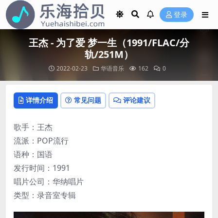
登录
王杰 - 为了爱 梦一生（1991/FLAC/分
轨/251M）
2022-02-23
华语音乐
162
0
详情介绍
常见问题
评论建议
歌手：王杰
流派：POP流行
语种：国语
发行时间：1991
唱片公司：华纳唱片
类型：录音室专辑