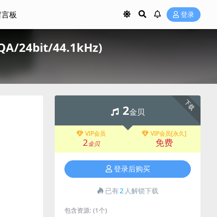
留言板
登录
A/24bit/44.1kHz)
下载
2
金贝
VIP会员
VIP会员[永久]
2
免费
金贝
登录后购买
已有
2
人解锁下载
包含资源:
(1个)