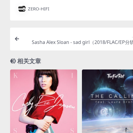
ZERO-HIFI
Sasha Alex Sloan - sad girl（2018/FLAC/EP分
相关文章