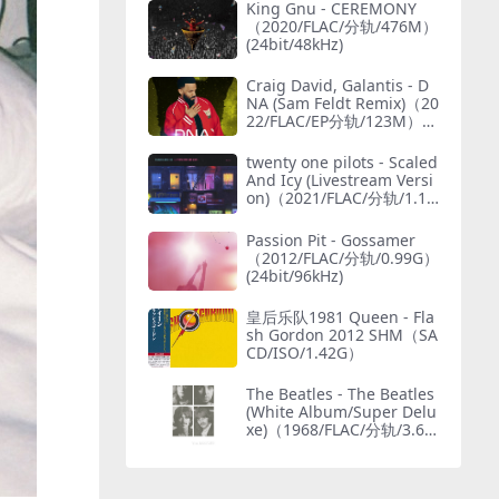
King Gnu - CEREMONY
（2020/FLAC/分轨/476M）
(24bit/48kHz)
Craig David, Galantis - D
NA (Sam Feldt Remix)（20
22/FLAC/EP分轨/123M）
(MQA/24bit/44.1kHz)
twenty one pilots - Scaled
And Icy (Livestream Versi
on)（2021/FLAC/分轨/1.15
G）(MQA/24bit/48kHz)
Passion Pit - Gossamer
（2012/FLAC/分轨/0.99G）
(24bit/96kHz)
皇后乐队1981 Queen - Fla
sh Gordon 2012 SHM（SA
CD/ISO/1.42G）
The Beatles - The Beatles
(White Album/Super Delu
xe)（1968/FLAC/分轨/3.69
G）(MQA/24bit/48kHz)