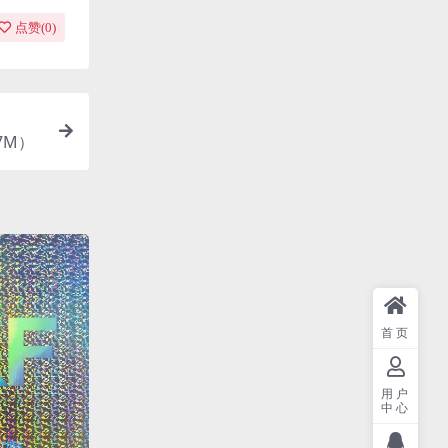
点赞(
0
)
07M）
首页
用户
中心