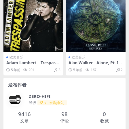
欧美音乐
欧美音乐
Adam Lambert – Trespassi
Alan Walker - Alone, Pt. II
ng（2012/FLAC/分轨/307
(Remixes)（2020/FLAC/EP
5 年前
201
3
5 年前
167
2
M）
分轨/170M）
发布作者
ZERO-HIFI
等级
VIP会员[永久]
9416
98
0
文章
评论
收藏