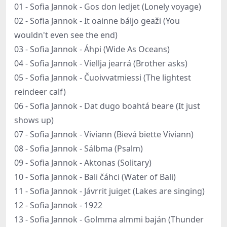
01 - Sofia Jannok - Gos don ledjet (Lonely voyage)
02 - Sofia Jannok - It oainne báljo geaži (You
wouldn't even see the end)
03 - Sofia Jannok - Áhpi (Wide As Oceans)
04 - Sofia Jannok - Viellja jearrá (Brother asks)
05 - Sofia Jannok - Čuoivvatmiessi (The lightest
reindeer calf)
06 - Sofia Jannok - Dat dugo boahtá beare (It just
shows up)
07 - Sofia Jannok - Viviann (Bievá biette Viviann)
08 - Sofia Jannok - Sálbma (Psalm)
09 - Sofia Jannok - Aktonas (Solitary)
10 - Sofia Jannok - Bali čáhci (Water of Bali)
11 - Sofia Jannok - Jávrrit juiget (Lakes are singing)
12 - Sofia Jannok - 1922
13 - Sofia Jannok - Golmma almmi baján (Thunder