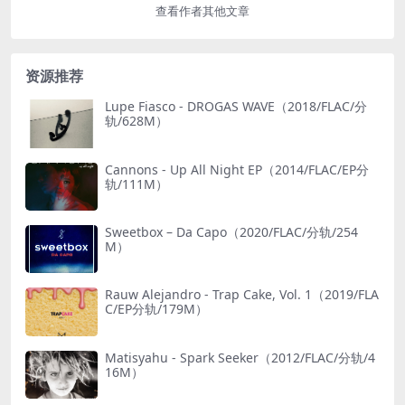
查看作者其他文章
资源推荐
Lupe Fiasco - DROGAS WAVE（2018/FLAC/分
轨/628M）
Cannons - Up All Night EP（2014/FLAC/EP分
轨/111M）
Sweetbox – Da Capo（2020/FLAC/分轨/254
M）
Rauw Alejandro - Trap Cake, Vol. 1（2019/FLA
C/EP分轨/179M）
Matisyahu - Spark Seeker（2012/FLAC/分轨/4
16M）