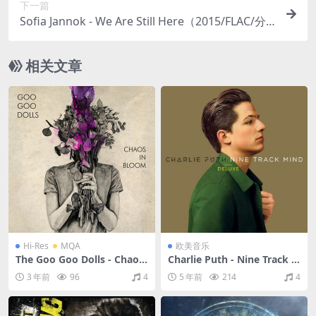
下一篇
Sofia Jannok - We Are Still Here（2015/FLAC/分
轨/98.1M）
相关文章
Hi-Res
MQA
欧美音乐
The Goo Goo Dolls - Chaos
Charlie Puth - Nine Track M
In Bloom（2022/FLAC/分
ind (Deluxe Edition)（2016/
3 年前
96
4
5 年前
214
4
轨/512M）(MQA/24bit/48k
FLAC/分轨/370M）
Hz)