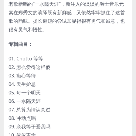
老歌新唱的“一水隔天涯”，新注入的淡淡的爵士音乐元
素在郑秀文的演绎既有新鲜感，又依然牢牢抓住了这首
歌的韵味。扬长避短的尝试却显得很有勇气和诚意，也
很有灵气和悟性。
专辑曲目：
01. Chotto 等等
02. 怎么爱得这样傻
03. 痴心等待
04. 天生妒忌
05. 每一个明天
06. 一水隔天涯
07. 总算为情认真过
08. 冲动点唱
09. 亲我等于爱我吗
10. 依依不舍