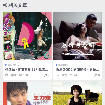
相关文章
华语音乐
华语音乐
张国荣 - BTB复黑 3EP 张国荣
街道办GDC,欧阳耀莹 - 春娇与
（2009/FLAC/分轨/405M）
志明（Flac/23.6M）
3 年前
100
2
5 年前
243
0