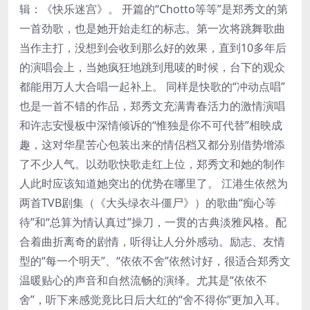
辑：《快乐迷宫》。 开篇的“Chotto等等”是郑秀文的第
一首劲歌，也是她开始走红的标志。第一次将跳舞歌曲
当作主打，没想到会收到那么好的效果，直到10多年后
的演唱会上，当她疯狂地跳到甩唛的时候，台下的观众
都能用万人大合唱一起补上。 同样是快歌的“冲动点唱”
也是一首不错的作品，郑秀文充满青春活力的激情演唱
和许志安慢板中深情倾诉的“惟独是你不可代替”相映成
趣，这对华星苦心包装出来的情侣档又都分别借势增添
了不少人气。以劲歌快歌走红上位，郑秀文和她的制作
人此时应该知道她突出的优势在哪里了。 江港生依然为
两首TVB剧集（《大头绿衣斗僵尸》）的歌曲“痴心等
待”和“总算为情认真过”操刀，一贯的古典淡雅风格。配
合着曲折离奇的剧情，听得让人分外感动。励志、友情
型的“每一个明天”、“依依不舍”依然讨好，很适合郑秀文
温暖贴心的声音和自然流畅的演绎。尤其是“依依不
舍”，听下来感觉竟比日后大红的“舍不得你”更加入耳。