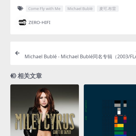
Come Fly with Me
Michael Bublé
麦可.布雷
ZERO-HIFI
Michael Bublé - Michael Bublé同名专辑（2003/F
轨/3
相关文章