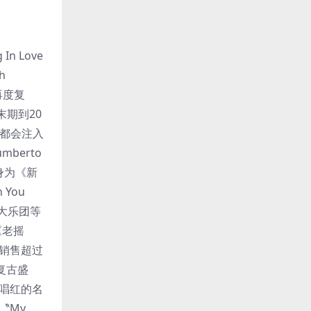
n Love
h
)再度复
纪末期到20
都会注入
berto
晋身为《新
 You
、大乐团等
与《老摇
积销售超过
漫复古盛
纳屈唱红的名
〝My