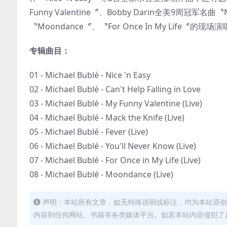
Funny Valentine〞、Bobby Darin全美9周冠军名曲〝
〝Moondance〞、〝For Once In My Life〞的现
专辑曲目：
01 - Michael Bublé - Nice 'n Easy
02 - Michael Bublé - Can't Help Falling in Love
03 - Michael Bublé - My Funny Valentine (Live)
04 - Michael Bublé - Mack the Knife (Live)
05 - Michael Bublé - Fever (Live)
06 - Michael Bublé - You'll Never Know (Live)
07 - Michael Bublé - For Once in My Life (Live)
08 - Michael Bublé - Moondance (Live)
声明：本站所有文章，如无特殊说明或标注，均为本站原创
内容到任何网站、书籍等各类媒体平台。如若本站内容侵犯了