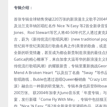
专辑介绍：
首张专辑全球销售突破220万张的新浪漫主义歌手2004年最心动的
及法兰克辛纳区唱红名作 Nice 'N Easy 等2首全新录音室灌唱作
Jones、Rod Stewart等艺人将40-50年代艺人透过麦
古，蔚为《新传统流行歌唱风潮》(new traditional p
世纪前半世纪美国流行歌曲名典之作)美誉的歌曲，或
全新的听觉情趣，甚至成为都会新贵制造浪漫的最佳点播指标。
Gatica的精心雕琢下，来自加拿大温哥华的新浪漫主义歌手Mic
传统流行歌唱风潮》的耀眼新贵，专辑里重新挑战George Michae
Mend A Broken Heart〞以及拉丁名曲〝Swa
歌唱路线，Buble也透过选唱Queen畅销曲〝Crazy Lit
滚》融合出一种新的听觉魅力。专辑本身也跃登Billb
200万张。 获2004年加拿大Juno音乐奖「年度专辑」
宴，发行新碟『Come Fly With Me』，专辑中包括猫王不
作〝Nice 'N Easy〞等2首全新录音室灌唱作品