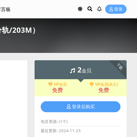
留言板
登录
C/分轨/203M）
下载
2
金贝
VIP会员
VIP会员[永久]
免费
免费
登录后购买
包含资源:
(1个)
最近更新:
2024-11-25