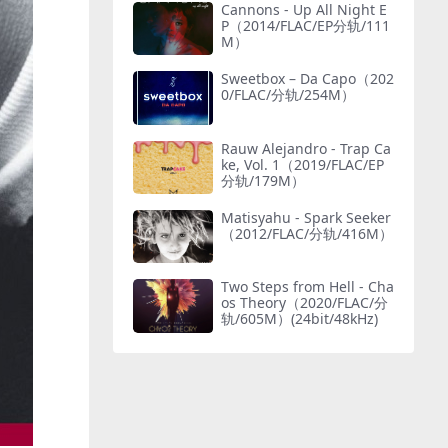
Cannons - Up All Night E
P（2014/FLAC/EP分轨/111
M）
Sweetbox – Da Capo（202
0/FLAC/分轨/254M）
Rauw Alejandro - Trap Ca
ke, Vol. 1（2019/FLAC/EP
分轨/179M）
Matisyahu - Spark Seeker
（2012/FLAC/分轨/416M）
Two Steps from Hell - Cha
os Theory（2020/FLAC/分
轨/605M）(24bit/48kHz)