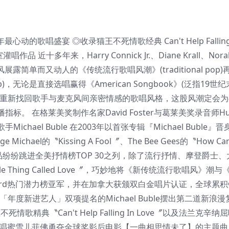
歌唱盛宴 ◎收录猫王不死情歌经典 Can't Help Falling I
品 近十多年来，Harry Connick Jr.、Diane Krall、Nora
克风展露简单而又动人的《传统流行歌唱风潮》(traditional pop
op)，无论是直接选唱赢得《American Songbook》(泛指19世
是重新找回歌手与麦克风间亲密情感的歌唱风格，这股风潮定会为
 在格莱美奖制作名家David Foster与葛莱美奖录音师Hum
hael Buble 在2003年以首张专辑『Michael Buble』
l的〝Kissing A Fool〞、The Bee Gees的〝How Can
y〞等作品纷纷跳进全美抒情榜TOP 30之列，除了流行抒情、摩登爵士
tle Thing Called Love〞，巧妙地将《新传统流行歌唱风》潮
oard热门潜力榜亚军，并在加拿大获颁双白金唱片认证，全球累
与「年度新进艺人」双项提名的Michael Buble摆出第二道新浪
死情歌精典〝Can't Help Falling In Love〞以及法兰克辛
，还有选唱蜜雪儿菲佛勇夺金球奖影后电影【一曲相思情未了】的主题曲