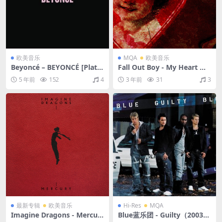
欧美音乐
MQA
欧美音乐
Beyoncé – BEYONCÉ [Platin
Fall Out Boy - My Heart Wil
um Edition]（2014/FLAC/分
l Always Be the B-Side to M
5 年前
152
4
3 年前
31
3
轨/564M）
y Tongue（2004/FLAC/EP分
轨/115M）(MQA/16bit/44.1
kHz)
最新专辑
欧美音乐
Hi-Res
MQA
Imagine Dragons - Mercur
Blue蓝乐团 - Guilty（2003/F