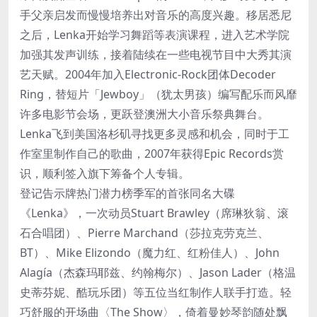
手父亲启发而慢慢培养出对音乐的高度兴趣。移居悉尼
之后，Lenka开始学习舞蹈等表演课程，进入艺术学院
加强其发声训练，接着陆续在一些电视节目中大秀其演
艺天赋。2004年加入Electronic-Rock团体Decoder
Ring，替短片「Jewboy」（犹太男孩）编写配乐而风靡
许多电影节会场，更跃登澳洲大小音乐祭典舞台。
Lenka飞到美国洛杉矶寻找更多灵感和机会，同时于工
作室里制作自己的歌曲，2007年获得Epic Records赏
识，顺利签入旗下筹备个人专辑。
登记告示牌热门潜力榜季军的首张同名大碟
《Lenka》，一次动员Stuart Brawley（席琳狄翁、滚
石合唱团）、Pierre Marchand（莎拉克劳克兰、
BT）、Mike Elizondo（魔力红、红粉佳人）、John
Alagía（杰森玛耶兹、约翰梅尔）、Jason Lader（格温
史蒂芬妮、酷玩乐团）等五位当红制作人联手打造。轻
巧舒服的开场曲〈The Show〉，倚着曼妙琴韵随处飘