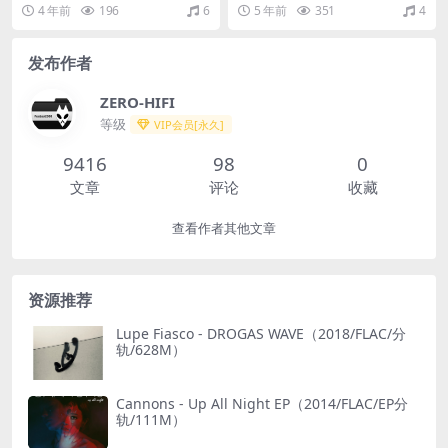
y - Acts 1 & 2（2022/FLAC/
LAC/分轨/425M）(MQA/24b
4 年前
196
6
5 年前
351
4
分轨/513M）
it/44.1kHz)
发布作者
ZERO-HIFI
等级
VIP会员[永久]
9416
98
0
文章
评论
收藏
查看作者其他文章
资源推荐
Lupe Fiasco - DROGAS WAVE（2018/FLAC/分
轨/628M）
Cannons - Up All Night EP（2014/FLAC/EP分
轨/111M）