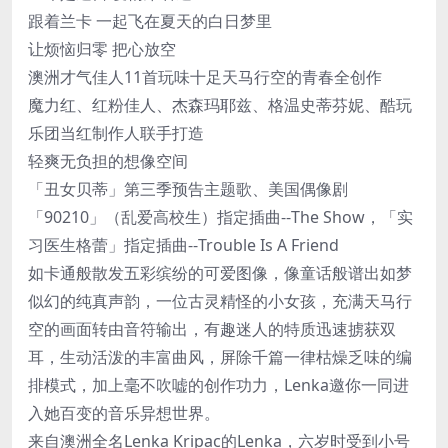
跟着兰卡 一起飞在夏天的白日梦里
让烦恼归零 把心放空
澳洲才气佳人11首玩味十足天马行空的青春全创作
魔力红、红粉佳人、杰森玛耶兹、格温史蒂芬妮、酷玩
乐团当红制作人联手打造
轻爽无负担的想像空间
「丑女贝蒂」第三季预告主题歌、美国偶像剧
「90210」（乱爱高校生）指定插曲--The Show，「实
习医生格蕾」指定插曲--Trouble Is A Friend
如卡通般散发五彩缤纷的可爱图像，像童话般谱出如梦
似幻的纯真声韵，一位古灵精怪的小女孩，充满天马行
空的画面转由音符输出，有趣迷人的特质迅速掳获双
耳，生动活泼的丰富曲风，屏除千篇一律枯燥乏味的编
排模式，加上毫不吹嘘的创作功力，Lenka邀你一同进
入她百变的音乐异想世界。
来自澳洲全名Lenka Kripac的Lenka，六岁时受到小号