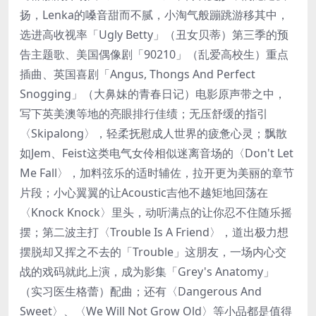
扬，Lenka的嗓音甜而不腻，小淘气般蹦跳游移其中，
选进高收视率「Ugly Betty」（丑女贝蒂）第三季的预
告主题歌、美国偶像剧「90210」（乱爱高校生）重点
插曲、英国喜剧「Angus, Thongs And Perfect
Snogging」（大鼻妹的青春日记）电影原声带之中，
写下英美澳等地的亮眼排行佳绩；无压舒缓的指引
〈Skipalong〉，轻柔抚慰成人世界的疲惫心灵；飘散
如Jem、Feist这类电气女伶相似迷离音场的〈Don't Let
Me Fall〉，加料弦乐的适时辅佐，拉开更为美丽的章节
片段；小心翼翼的让Acoustic吉他不越矩地回荡在
〈Knock Knock〉里头，动听满点的让你忍不住随乐摇
摆；第二波主打〈Trouble Is A Friend〉，道出极力想
摆脱却又挥之不去的「Trouble」这朋友，一场内心交
战的戏码就此上演，成为影集「Grey's Anatomy」
（实习医生格蕾）配曲；还有〈Dangerous And
Sweet〉、〈We Will Not Grow Old〉等小品都是值得