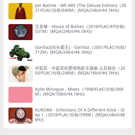
Jon Batiste - WE ARE (The Deluxe Edition)（20
21/FLAC/分轨/640M）(MQA/24bit/44.1kHz)
王若琳 - House of Bullies（2016/FLAC/EP分轨/
531M）(MQA/24bit/44.1kHz)
Gorillaz[街头霸王] - Gorillaz（2001/FLAC/分轨/
712M）(MQA/24bit/44.1kHz)
许茹芸 - 许茹芸的爱情电影主题曲 云且留住（20
03/FLAC/分轨/248M）(MQA/16bit/44.1kHz)
Kylie Minogue - Mixes（1998/FLAC/分轨/568
M）(MQA/16bit/44.1kHz)
AURORA - Infections Of A Different Kind – St
ep 1（2018/FLAC/分轨/399M）(MQA/24bit/48
kHz)