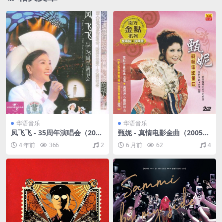
华语音乐
华语音乐
凤飞飞 - 35周年演唱会（200
甄妮 - 真情电影金曲（2005/F
4/WAV/分轨/942M)
LAC/分轨/719M）
4 年前
366
2
6 月前
62
4