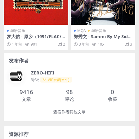
华语音乐
MQA
华语音乐
罗大佑 - 原乡（1991/FLAC/
郑秀文 - Sammi By My Side
分轨/282M）
Birthday Gig (Live)（2018/F
1 年前
904
2
3 年前
105
3
LAC/分轨/585M）(MQA/16b
it/44.1kHz)
发布作者
ZERO-HIFI
等级
VIP会员[永久]
9416
98
0
文章
评论
收藏
查看作者其他文章
资源推荐