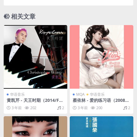
C/分轨/434M）
相关文章
华语音乐
MQA
华语音乐
黄凯芹 - 天王时期（2014/FL
蔡依林 - 爱的练习语（2008/F
AC/分轨/217M）
LAC/分轨/275M）(MQA/16b
3 年前
202
2
3 年前
200
2
it/44.1kHz)