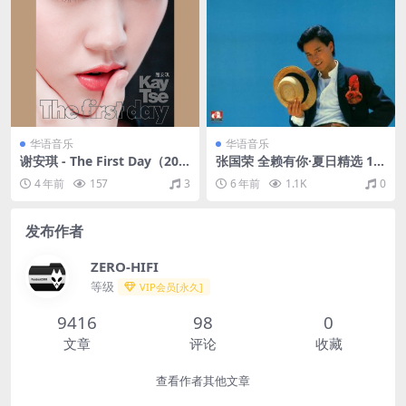
华语音乐
华语音乐
谢安琪 - The First Day（200
张国荣 全赖有你·夏日精选 19
7/FLAC/分轨/301M）
85（FLAC+CUE/整轨/289
4 年前
157
3
6 年前
1.1K
0
M）
发布作者
ZERO-HIFI
等级
VIP会员[永久]
9416
98
0
文章
评论
收藏
查看作者其他文章