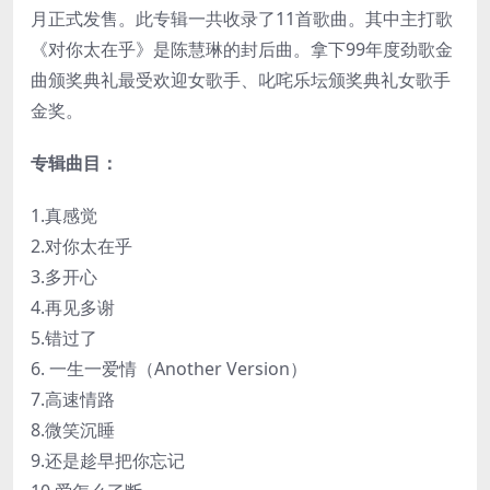
月正式发售。此专辑一共收录了11首歌曲。其中主打歌
《对你太在乎》是陈慧琳的封后曲。拿下99年度劲歌金
曲颁奖典礼最受欢迎女歌手、叱咤乐坛颁奖典礼女歌手
金奖。
专辑曲目：
1.真感觉
2.对你太在乎
3.多开心
4.再见多谢
5.错过了
6. 一生一爱情（Another Version）
7.高速情路
8.微笑沉睡
9.还是趁早把你忘记