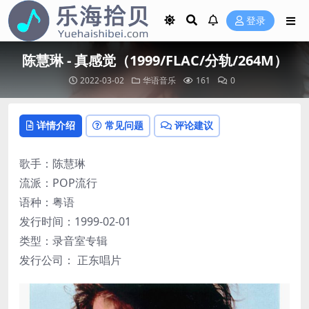
登录
陈慧琳 - 真感觉（1999/FLAC/分轨/264M）
2022-03-02
华语音乐
161
0
详情介绍
常见问题
评论建议
歌手：陈慧琳
流派：POP流行
语种：粤语
发行时间：1999-02-01
类型：录音室专辑
发行公司： 正东唱片