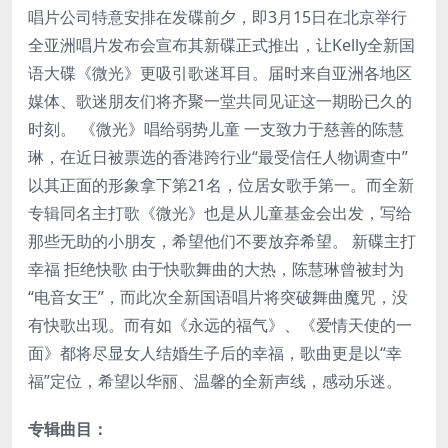
唱片公司特意安排在发碟前夕，即3月15日在北京举行
全亚洲唱片发布会宣布其新碟正式推出，让Kelly全新国
语大碟《微光》更吸引歌迷耳目。届时来自亚洲各地区
媒体、歌迷朋友们将齐聚一堂共同见证这一期盼已久的
时刻。 《微光》唱给弱势儿童 一支致力于慈善的陈慧
琳，在近日被票选的香港跨行业“最受信任人物调查中”
以其正面的形象拿下第21名，位居女歌手第一。而全新
专辑同名主打歌《微光》也是从儿童基金会出发，写给
那些无助的小朋友，希望他们不要放弃希望。 新碟主打
幸福 拒绝快歌 由于快歌舞曲的大热，陈慧琳曾被封为
“电音女王”，而此次全新国语唱片将突破舞曲魔咒，没
有快歌出现。而有如《永远的福气》、《爱情天使的一
面》都将尽显女人结婚生子后的幸福，歌曲更是以“幸
福”定位，希望以华丽、温馨的全新声线，感动乐迷。
专辑曲目：