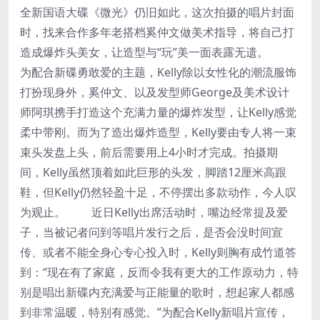
全新国语大碟《微光》仍旧如此，这次拍摄的唱片封面
时，找来合作多年老搭档奚仲文做美术指导，将自己打
造成爆炸头美女，让造型与“玩”美一面表露无遗。
为配合新碟勇敢爱的主题，Kelly除以女性化的潮流服饰
打扮现身外，奚仲文、以及发型师George及美术设计
师阿琪携手打造这个充满力量的爆炸发型，让Kelly感觉
柔中带刚。而为了造出爆炸造型，Kelly要由专人将一束
束头发盘上头，前后需要用上4小时才完成。拍摄期
间，Kelly虽然顶着如此巨形的头发，脚踏12厘米高跟
鞋，但Kelly仍然轻盈十足，不停摆出多款动作，今人叹
为观止。 近日Kelly出席活动时，嘴边经常提及爱
子，当被记者问到等唱片发行之后，是否会没时间宣
传、或者不能全身心专心投入时，Kelly则胸有成竹道答
到：“现在有了家庭，反而令我有更大的工作原动力，特
别是唱出新碟内充满爱与正能量的歌时，想起家人都感
到非常温暖，特别有感觉。”为配合Kelly新唱片宣传，