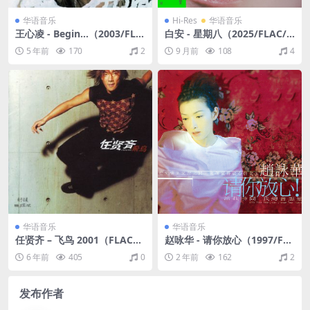
华语音乐
Hi-Res
华语音乐
王心凌 - Begin...（2003/FLA
白安 - 星期八（2025/FLAC/
C/分轨/276M）
分轨/372M）(24bit/48kHz)
5 年前
170
2
9 月前
108
4
华语音乐
华语音乐
任贤齐 – 飞鸟 2001（FLAC+C
赵咏华 - 请你放心（1997/FL
UE/分轨/688M）
AC/分轨/282M）
6 年前
405
0
2 年前
162
2
发布作者