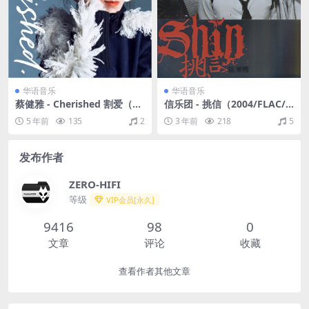
华语音乐
华语音乐
蔡健雅 - Cherished 割爱（20
信乐团 - 挑信（2004/FLAC/
18/FLAC/EP分轨/50M）
分轨/941M）
5 年前
135
2
3 年前
218
5
发布作者
ZERO-HIFI
等级
VIP会员[永久]
9416
98
0
文章
评论
收藏
查看作者其他文章