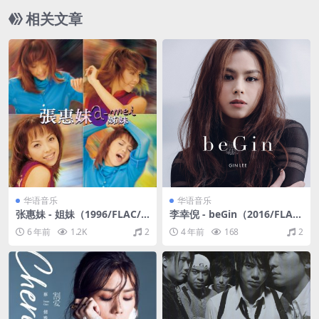
相关文章
华语音乐
华语音乐
张惠妹 - 姐妹（1996/FLAC/
李幸倪 - beGin（2016/FLAC/
分轨/295M）
分轨/275M）
6 年前
1.2K
2
4 年前
168
2