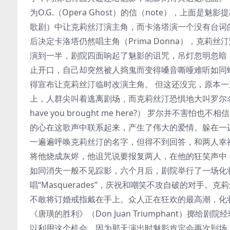
为O.G.（Opera Ghost）的信（note），上面是
歌剧）中让克莉丝汀演主角，而卡洛塔演一个没有台词
后决定卡洛塔仍然唱主角（Prima Donna），克
演到一半，剧院四面响起了魅影的诅咒，吊灯忽明忽暗
止开口，自己却突然被人捣鬼而变得嗓音嘶哑难听如同蛤蟆。（Po
得宣布让克莉丝汀临时改演主角。 但这还没完，原本
上，人群尖叫着逃离剧场，而克莉丝汀恐惧地大叫罗尔
have you brought me here?） 罗尔并不害怕也
的心在这歌声中联系起来，产生了伟大的爱情。躲在一
一遍遍呼唤克莉丝汀的名字，但得不到回答，和两人幸福的背影形成
将他烧成灰烬，他诅咒说要报复两人，在他的狂笑声中，
如同消失一般不见踪影，六个月后，剧院举行了一场化
唱“Masquerades”，庆祝和嘲笑不攻自破的对
不敢将订婚戒指戴在手上。众人正在狂欢的最高潮，化
《唐璜的胜利》（Don Juan Triumphant）
以利用这个机会，因为那天演出时魅影肯定会再次到场