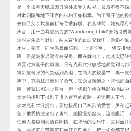
是一个虽有天赋却因丑陋外表受人歧视，最后不得不躲
对歌剧院和地下迷宫的结构了如指掌。为了避开他的控
去自己父亲坟墓前祈祷寻求解脱。在墓碑前，她祝愿可
声音，用一曲具魅惑力的“Wandering Child”
这时罗尔及时赶到，两人言语的正面交锋中，魅影不敌
水火，要其一同为愚蠢而陪葬。 上演当晚，一切安排
吸，但是魅影迟迟没有显身。而在舞台上，他其实已经神
戏弄对方妻子的唐璜。只有克莉丝汀敏感地察觉到与自己合演的正
将剑拔弩张的气氛达到高潮，在两人的较量中，再一次
声中，克莉丝汀鼓起了勇气，在众目睽睽之下将他的面
叫，警察试图冲上舞台，但一切都仿佛在魅影的操纵中
太太的指引下找到了进入迷宫的道路，紧追两人不舍。
次对克莉丝汀提出，要她接受自己炙烈的爱意，罗尔赶
急下被爱情激发出了勇气，她慢慢抬起头，流着眼泪，
任何人都脆弱而值得同情。在华丽的音乐中，克莉丝汀
尔，要求罗尔带着克莉丝汀立刻离开，把一切全都忘记