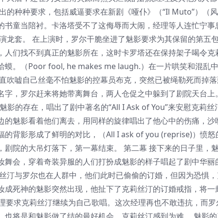
魅影提出的种种要求，包括威逼要求在新剧《哑仆》（“Il Muto”）（
的书童当陪衬。卡洛塔受不了这侮辱而大闹，经理等人连忙宁事
莉丝汀演龙套。 在上演时，罗尔干脆坐进了魅影要求为其保留的第五
，人们找不到真正的魅影所在，这时卡罗塔还在保持架子喝令克
or fool, he makes me laugh.）在一片哄笑和混
一直吹嘘自己丝毫不怕魅影的控幕员布克，突然已被绳勒死而掉落
名字，罗尔赶来将她带离舞台，两人仓促之中躲到了剧院天台上。
不相信魅影的存在，唱出了剧中著名的“All I Ask of You”来安慰克
边的魅影看着他们离去，用同样的旋律唱出了他心中的伤痛，沙
了鲜明的对比，（All I ask of you (reprise)）愤
剧院的大吊灯落下，第一幕结束。 第二幕 接下来的日子里，
妆舞会，穿着奇装异服的人们打扮成魅影的样子唱起了剧中华丽
手。克莉丝汀与罗尔也在人群中，他们此时已偷偷的订婚，但因为恐惧
妆成死神的魅影突然出现，他扯下了克莉丝汀的订婚戒指，将一
掷给剧院经理要求克莉丝汀继续为自己歌唱。这次经理再也不敢违抗，而
，也将是和魅影做了结的最好机会，克莉丝汀感到为难。 魅影的