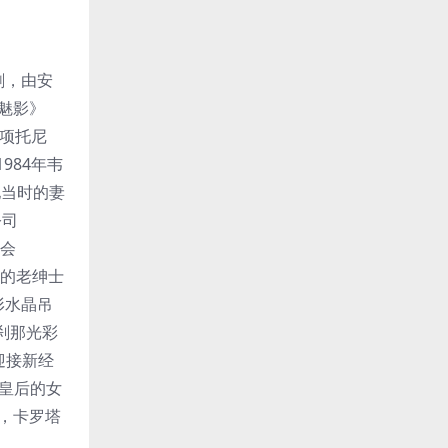
剧，由安
剧魅影》
得七项托尼
984年韦
他当时的妻
公司
卖会
桑的老绅士
形水晶吊
刹那光彩
迎接新经
基皇后的女
了，卡罗塔