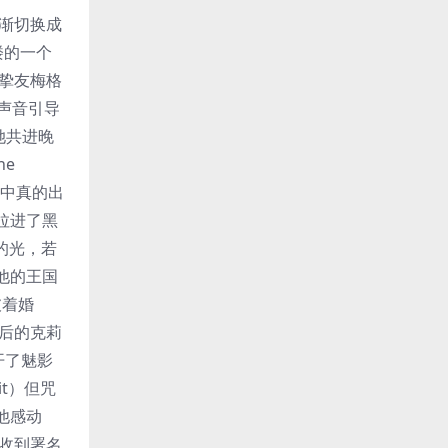
逐渐切换成
楼的一个
挚友梅格
声音引导
她共进晚
he
镜中真的出
拉进了黑
明的光，若
他的王国
披着婚
后的克莉
揭开了魅影
it）但咒
他感动
收到署名