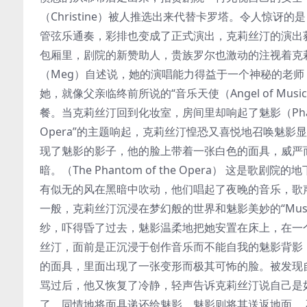
（Christine）被人推选出来代替卡罗塔。令人惊
管弦乐通奏，彩排也变成了正式演出，克莉丝汀的演出获得
包厢里，剧院的新赞助人，贵族罗尔也激动的注视着克
（Meg）自述说，她的演唱能力得益于一个神秘的老
她，就像父亲临终前所说的“音乐天使（Angel of 
餐。当克莉丝汀回到化妆室，房间里却响起了魅影（Phantom）的
Opera”的主题响起，克莉丝汀惶恐又喜悦地召唤魅
现了魅影的影子，他的脸上带着一张白色的面具，威严
暗。（The Phantom of the Opera） 
有似无的风在黑暗中吹动，他们唱起了夜晚的音乐，歌
一般，克莉丝汀沉浸在梦幻般的世界和魅影美妙的“Music 
纱，吓得昏了过去，魅影温柔地把她安置在床上，在一
丝汀，面前是正沉浸于创作音乐而不能自我的魅影背影，（I re
的面具，里面出现了一张变形而极其可怖的脸。被发现自己真相的魅
骂过后，他又恢复了冷静，轻声告诉克莉丝汀说自己是
了，同情地将面具递还给魅影，魅影则将其送返地面。