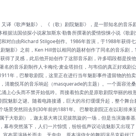
Opera），又译《歌声魅影》、《（歌）剧院魅影》，是一部知名的音乐
）作曲，剧本根据法国侦探小说家加斯东·勒鲁所撰著的爱情惊悚小说《歌
歌词和对白由Richard Stilgoe创作。1986年首演，于1988年获
魅影》之前，Ken Hill曾以相同的题材创作了同名的音乐剧，1
个版本的演出时获得了灵感，此后他开始创作了这部音乐剧，许多唱段都是按
著名的音乐剧制作人卡梅伦·麦金塔担任，与韦伯的真正好戏剧
介 第一幕 1911年，巴黎歌剧院，这里正在进行当年魅影事件遗留物的拍
后，清脆悦耳的音乐响起（masquerade的主题）。一个面容沧
记忆涌上心头而不禁开始低吟。而接着拍卖的是原歌剧院华丽的枝
剧院魅影之谜。随着电路接通，巨大的吊灯缓缓升起，整个舞台
整个场景突然回去到30年前的1881年。 巴黎歌剧院正在以彩排来
风格属于大歌剧），迦太基大将汉尼拔凯旋的一场，但是当演迦泰
f Me”时，幕布突然落下，人们一片惊慌，纷纷低声议论说魅影又出现
，宣布罢演扬长而去。无奈中，原本演侍女的舞蹈演员克莉丝汀