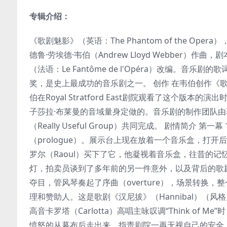
专辑介绍：
《歌剧魅影》（英语：The Phantom of the 
德鲁·劳埃德·韦伯（Andrew Lloyd Webber
（法语：Le Fantôme de l'Opéra）改编。音乐剧的
奖，是史上最成功的音乐剧之一。 创作 在韦伯创作《歌剧
伯在Royal Stratford East剧院观看了这
子莎拉·布莱曼的音域量身定做的。音乐剧的制作团队由
（Really Useful Group）共同完成。 剧情简
（prologue）。展示台上现在放着一个音乐盒，打开
罗尔（Raoul）买下了它，他凝视着音乐盒，往昔的
灯，拍卖员谈到了多年前的另一件意外，以及背后的歌
夺目，管风琴奏起了序曲（overture），场景转换，
理和赞助人。这是歌剧《汉尼拔》（Hannibal）（
高音卡罗塔（Carlotta）高唱主咏叹调“Think o
愤怒的从幕布后走出来，指责剧院一再无视自己的安全