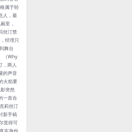
风格属于轻
息人，最
包厢里，
莉丝汀禁
乱中，经理只
到舞台
（Why
莉丝汀，两人
哑的声音
怒的火焰要
魅影突然
的一首合
，克莉丝汀
封新手稿
罗尔觉得可
真实身份