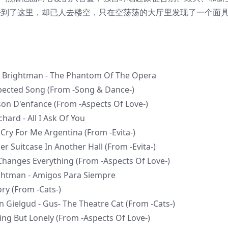
”，众人终于来到了这里，却已人去楼空，只在空荡荡的大厅里发现了一个面具
h Brightman - The Phantom Of The Opera
pected Song (From -Song & Dance-)
on D'enfance (From -Aspects Of Love-)
hard - All I Ask Of You
Cry For Me Argentina (From -Evita-)
r Suitcase In Another Hall (From -Evita-)
Changes Everything (From -Aspects Of Love-)
ightman - Amigos Para Siempre
ry (From -Cats-)
 Gielgud - Gus- The Theatre Cat (From -Cats-)
ng But Lonely (From -Aspects Of Love-)