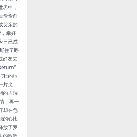
世界中，
后偷偷前
成父亲的
影，幸好
今日已成
屏住了呼
成好友去
urn”
悲壮的歌
一片尖
相的吉瑞
情，再一
汀却在危
他的心比
释放了罗
生的咏叹