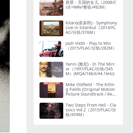
群星 - 天国的女儿（2008/C
UE+WAV/整轨/492M）
Kitaro(喜多郎) - Symphony
Live in Istanbul（2014/FL
AC/分轨/376M）
Josh Vietti - Play to Win
（2015/FLAC/分轨/282M）
Yanni (雅尼) - In The Mirr
or（1997/FLAC/分轨/345
M）(MQA/16bit/44.1kHz)
Mike Oldfield - The Killin
g Fields (Original Motion
Picture Soundtrack / Rem
astered 2015)（1984/FLA
C/分轨/232M）
Two Steps From Hell - Cla
ssics Vol.2（2015/FLAC/分
轨/459M）