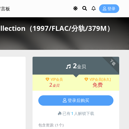
留言板
登录
 Collection（1997/FLAC/分轨/379M）
下载
2
金贝
VIP会员
VIP会员[永久]
2
免费
金贝
登录后购买
已有
1
人解锁下载
包含资源:
(1个)