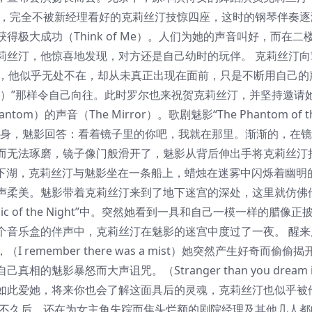
讶的是，完全不被新经理看好的克莉丝汀技惊四座，这时的钢琴伴奏
极大成功（Think of Me）。人们为她的声音叫好，而在二
莉丝汀，他惊喜地发现，对方还是自己幼时的玩伴。 克莉丝汀向
师，他似乎无处不在，却从未真正出现在面前，只是不断用自己的
Music）”那样令自己向往。此时罗尔也来祝贺克莉丝汀，并坚持邀请
声音（The Mirror）。歌剧魅影“The Phantom of t
影显身，魅影回答：看着镜子里的你吧，我就在那里。渐渐的，在
而无法琢磨，镜子像门般滑开了，魅影从背后伸出手将克莉丝汀
这是歌剧院的地下湖，克莉丝汀与魅影坐在一条船上，蜡烛在迷雾中闪烁着幽
声柔美。魅影带着克莉丝汀来到了地下迷宫的深处，这里就仿佛
of the Night”中。突然她看到一具和自己一模一样的腊像正
个音乐盒的伴声中，克莉丝汀在魅影的迷宫中度过了一夜。 醒来
member there was a mist）她突然产生好奇而偷偷
影暴怒而大声诅咒。（Stranger than you dream 
如此爱她，将来你也会了解这面具后的灵魂，克莉丝汀也似乎被
 不久后，还在为女主角失踪而焦头烂额的剧院经理及其他几人都