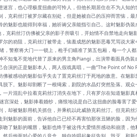
进迷宫，也心理极度扭曲的可怜人，但他长期居住在不为人知的
制，克莉丝汀被罗尔藏在别处，但是她被自己的压抑而苦恼，最
怜的魅影也能得到幸福，她祈祷父亲能指引自己。这时魅影伪装
开始引诱她，克莉丝汀仿佛被父亲的影子所吸引，开始情不自禁地走向魅
罗尔的劝阻，克莉丝汀被带走，恼羞成怒的魅影恶毒咒骂说大家
就绪，警察将大门一一锁上，枪手们瞄准了第五包厢，每一个人都
不知鬼不觉地代替了原来的男主角Piangi，出演带着面具伪装
是魅影本人，两人假戏真唱，一曲“The Point of No Ret
仿佛被感动的魅影似乎失去了置克莉丝汀于死地的敌意。在魅影
具脱下。魅影却割断了一根绳索，剧院的水晶灯突然坠落。观众
，一片混乱中拉着克莉丝汀消失在地下，只有罗尔在知道魅影真
 迷宫深处，魅影捧着婚纱，痛恨地说是自己这扭曲的脸毒害了爱
到，却被魅影用机关抓住，并乘机以此威胁克莉丝汀。但克莉丝
走到魅影的面前，告诉他自己已经不再害怕那张丑陋的脸，因为
亲吻了魅影的嘴唇，魅影也终于被这伟大爱情所感动和崩溃，他
。然后他面对心爱的八音盒，独自吟唱起象征告别、毁灭、和新