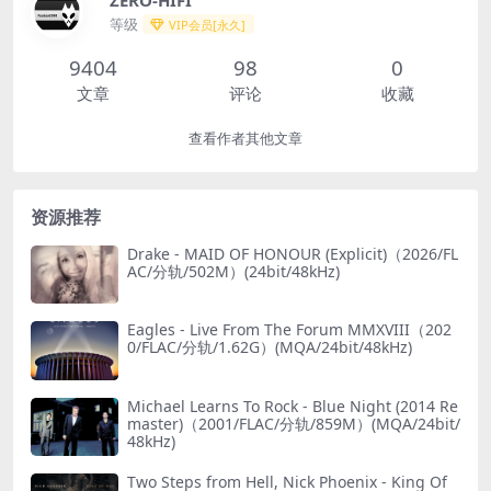
等级
VIP会员[永久]
9404
98
0
文章
评论
收藏
查看作者其他文章
资源推荐
Drake - MAID OF HONOUR (Explicit)（2026/FL
AC/分轨/502M）(24bit/48kHz)
Eagles - Live From The Forum MMXVIII（202
0/FLAC/分轨/1.62G）(MQA/24bit/48kHz)
Michael Learns To Rock - Blue Night (2014 Re
master)（2001/FLAC/分轨/859M）(MQA/24bit/
48kHz)
Two Steps from Hell, Nick Phoenix - King Of