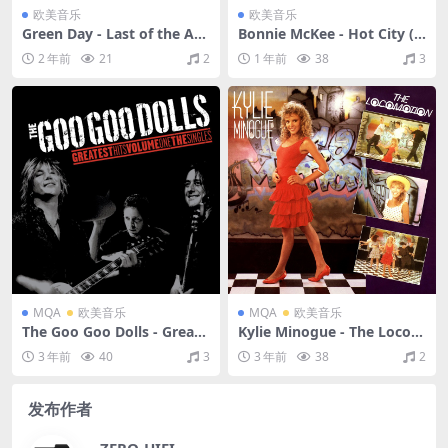
欧美音乐
欧美音乐
Green Day - Last of the Am
Bonnie McKee - Hot City (E
erican Girls（2010/FLAC/EP
xplicit)（2024/FLAC/分轨/4
2 年前
21
2
1 年前
38
3
分轨/98.4M）
29M）
MQA
欧美音乐
MQA
欧美音乐
The Goo Goo Dolls - Greate
Kylie Minogue - The Loco-
st Hits Volume One - The Si
Motion（1988/FLAC/分轨/1
3 年前
40
3
3 年前
38
2
ngles（2007/FLAC/分轨/396
97M）(MQA/16bit/44.1kH
M）(MQA/16bit/44.1kHz)
z)
发布作者
ZERO-HIFI