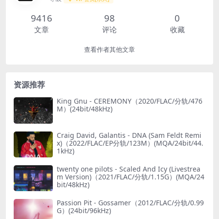
9416
98
0
文章
评论
收藏
查看作者其他文章
资源推荐
King Gnu - CEREMONY（2020/FLAC/分轨/476
M）(24bit/48kHz)
Craig David, Galantis - DNA (Sam Feldt Remi
x)（2022/FLAC/EP分轨/123M）(MQA/24bit/44.
1kHz)
twenty one pilots - Scaled And Icy (Livestrea
m Version)（2021/FLAC/分轨/1.15G）(MQA/24
bit/48kHz)
Passion Pit - Gossamer（2012/FLAC/分轨/0.99
G）(24bit/96kHz)