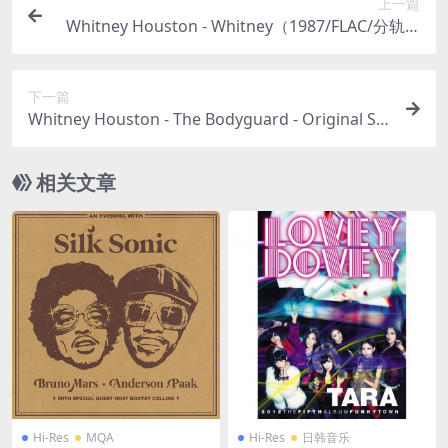
上一篇
Whitney Houston - Whitney（1987/FLAC/分轨/6
83M）(MQA/24Bit/48kHz)
下一篇
Whitney Houston - The Bodyguard - Original So
undtrack Album（1992/FLAC/分轨/309M）
相关文章
Hi-Res
MQA
Hi-Res
日韩音乐