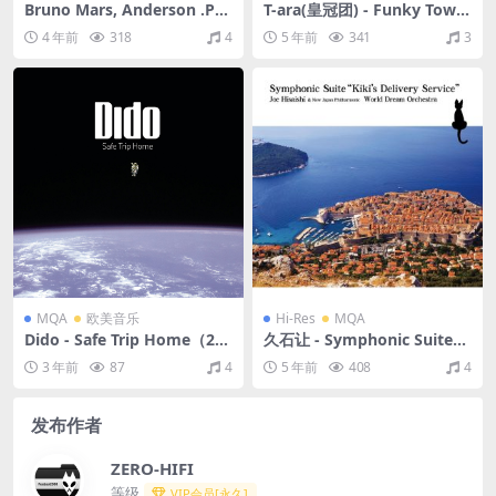
Bruno Mars, Anderson .Paa
T-ara(皇冠团) - Funky Town
k, Silk Sonic - An Evening
（2012/FLAC/EP分轨/215
4 年前
318
4
5 年前
341
3
With Silk Sonic（2021/FLA
M）(24bit/44.1kHz)
C/分轨/422M）(MQA/24bit/
44.1kHz)
MQA
欧美音乐
Hi-Res
MQA
Dido - Safe Trip Home（200
久石让 - Symphonic Suite
8/FLAC/分轨/380M）(MQA/
“Kiki’s Delivery Service”（2
3 年前
87
4
5 年前
408
4
16bit/44.1kHz)
020/FLAC/分轨/549M）(MQ
A/24bit/48kHz)
发布作者
ZERO-HIFI
等级
VIP会员[永久]