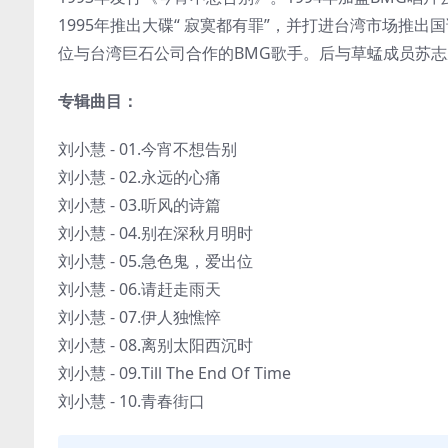
1995年推出大碟“ 寂寞都有罪”，并打进台湾市场推出国
位与台湾巨石公司合作的BMG歌手。后与草蜢成员苏
专辑曲目：
刘小慧 - 01.今宵不想告别
刘小慧 - 02.永远的心痛
刘小慧 - 03.听风的诗篇
刘小慧 - 04.别在深秋月明时
刘小慧 - 05.急色鬼，爱出位
刘小慧 - 06.请赶走雨天
刘小慧 - 07.伊人独憔悴
刘小慧 - 08.离别太阳西沉时
刘小慧 - 09.Till The End Of Time
刘小慧 - 10.青春街口