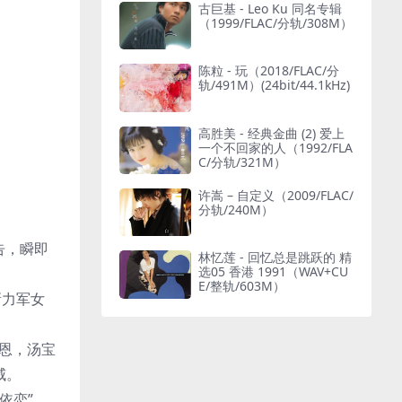
古巨基 - Leo Ku 同名专辑
（1999/FLAC/分轨/308M）
陈粒 - 玩（2018/FLAC/分
轨/491M）(24bit/44.1kHz)
高胜美 - 经典金曲 (2) 爱上
一个不回家的人（1992/FLA
C/分轨/321M）
许嵩 – 自定义（2009/FLAC/
分轨/240M）
广告，瞬即
林忆莲 - 回忆总是跳跃的 精
选05 香港 1991（WAV+CU
E/整轨/603M）
新力军女
恩，汤宝
威。
依恋”。