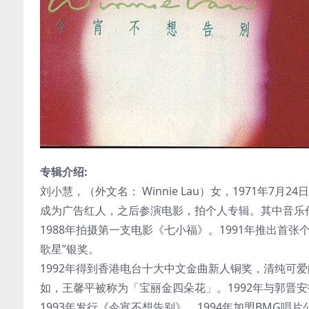
专辑介绍:
刘小慧，（外文名： Winnie Lau）女，1971年7
成为广告红人，之后参演电影，拍个人专辑。其中音乐
1988年拍摄第一支电影《七小福》。1991年推出首张个人
歌星”银奖。
1992年得到香港电台十大中文金曲新人铜奖，清纯可
如，王馨平被称为「宝丽金四朵花」。1992年与郭晋
1993年发行《今宵不想告别》。1994年加盟BMG唱片