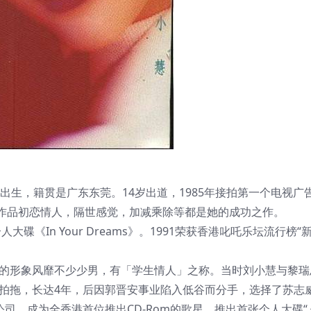
月24日出生，籍贯是广东东莞。14岁出道，1985年接拍第一个电视
作品初恋情人，隔世感觉，加减乘除等都是她的成功之作。
大碟《In Your Dreams》。1991荣获香港叱吒乐坛流行榜“
爱的形象风靡不少少男，有「学生情人」之称。当时刘小慧与黎瑞
安拍拖，长达4年，后因郭晋安事业陷入低谷而分手，选择了苏志
公司，成为全香港首位推出CD-Rom的歌星，推出首张个人大碟“ 