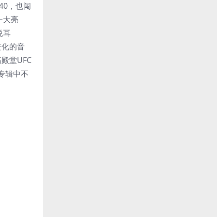
40，也闯
一大亮
悦耳
断进化的音
殿堂UFC
为专辑中不