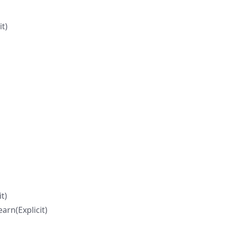
it)
t)
arn(Explicit)