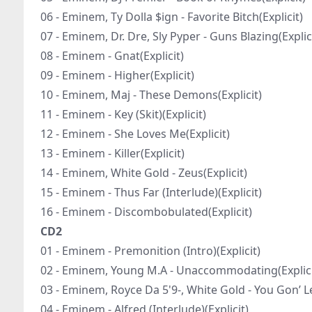
06 - Eminem, Ty Dolla $ign - Favorite Bitch(Explicit)
07 - Eminem, Dr. Dre, Sly Pyper - Guns Blazing(Explic
08 - Eminem - Gnat(Explicit)
09 - Eminem - Higher(Explicit)
10 - Eminem, Maj - These Demons(Explicit)
11 - Eminem - Key (Skit)(Explicit)
12 - Eminem - She Loves Me(Explicit)
13 - Eminem - Killer(Explicit)
14 - Eminem, White Gold - Zeus(Explicit)
15 - Eminem - Thus Far (Interlude)(Explicit)
16 - Eminem - Discombobulated(Explicit)
CD2
01 - Eminem - Premonition (Intro)(Explicit)
02 - Eminem, Young M.A - Unaccommodating(Explici
03 - Eminem, Royce Da 5'9-, White Gold - You Gon’ Le
04 - Eminem - Alfred (Interlude)(Explicit)