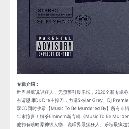
专辑介绍：
世界最疯说唱狂人，无预警引爆乐坛，2020全新专辑
有请恩师Dr. Dre主操刀，力邀Skylar Grey、DJ Premie
双CD同时收录【Music To Be Murdered By】所有
年末惊喜！姆爷Eminem新专辑《Music To Be Murdered B
他拥有嘻哈界神级人物、说唱界最猛狂人、乐坛最疯超