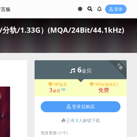
留言板
登录
LAC/分轨/1.33G）(MQA/24Bit/44.1kHz)
下载
6
金贝
VIP会员
VIP会员[永久]
3
免费
5折
金贝
登录后购买
已有
3
人解锁下载
包含资源:
(1个)