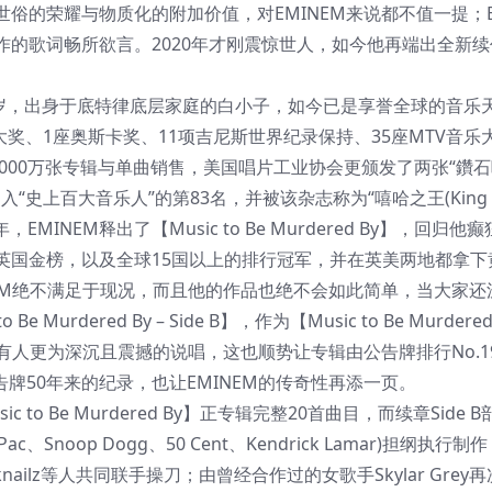
的荣耀与物质化的附加价值，对EMINEM来说都不值一提；E
的歌词畅所欲言。2020年才刚震惊世人，如今他再端出全新续
INEM，现年48岁，出身于底特律底层家庭的白小子，如今已是享誉全球的音
大奖、1座奥斯卡奖、11项吉尼斯世界纪录保持、35座MTV音乐
000万张专辑与单曲销售，美国唱片工业协会更颁发了两张“鑽
史上百大音乐人”的第83名，并被该杂志称为“嘻哈之王(King of
MINEM释出了【Music to Be Murdered By】，回归他
英国金榜，以及全球15国以上的排行冠军，并在英美两地都拿下
EM绝不满足于现况，而且他的作品也绝不会如此简单，当大家还
rdered By – Side B】，作为【Music to Be Murdere
有人更为深沉且震撼的说唱，这也顺势让专辑由公告牌排行No.1
告牌50年来的纪录，也让EMINEM的传奇性再添一页。
【Music to Be Murdered By】正专辑完整20首曲目，而续章Side
、Snoop Dogg、50 Cent、Kendrick Lamar)担纲执行
e、Blacknailz等人共同联手操刀；由曾经合作过的女歌手Skylar Gre