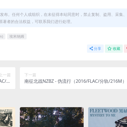
发布。任何个人或组织，在未征得本站同意时，禁止复制、盗用、采集、
原著者的合法权益，可联系我们进行处理。
n)
埃米纳姆
分享
收藏
上一篇
下一篇
LAC/分
南征北战NZBZ - 伪流行（2016/FLAC/分轨/216M）
1kHz)