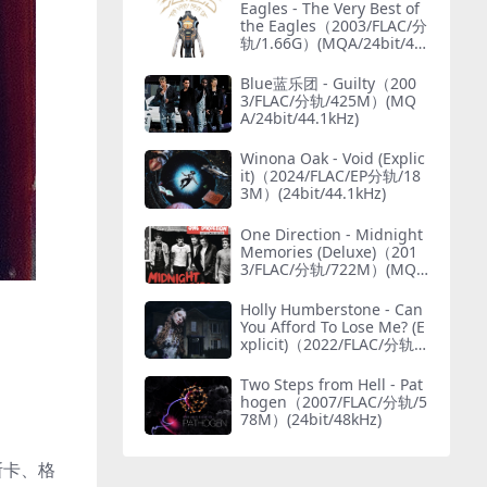
Eagles - The Very Best of
the Eagles（2003/FLAC/分
轨/1.66G）(MQA/24bit/48
kHz)
Blue蓝乐团 - Guilty（200
3/FLAC/分轨/425M）(MQ
A/24bit/44.1kHz)
Winona Oak - Void (Explic
it)（2024/FLAC/EP分轨/18
3M）(24bit/44.1kHz)
One Direction - Midnight
Memories (Deluxe)（201
3/FLAC/分轨/722M）(MQ
A/24bit/44.1kHz)
Holly Humberstone - Can
You Afford To Lose Me? (E
xplicit)（2022/FLAC/分轨/4
25M）(24bit/44.1kHz)
Two Steps from Hell - Pat
hogen（2007/FLAC/分轨/5
78M）(24bit/48kHz)
斯卡、格