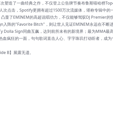
映，再次塑造了一曲经典之作，不仅登上公告牌节奏布鲁斯嘻哈榜Top
0万人次点击，Spotify更拥有超过1500万次流媒体，堪称专辑中的
es"，凸显了EMINEM的高超说唱功力，不仅能够驾驭DJ Premier的
gn入阵的"Favorite Bitch"，则让世人见证EMINEM永远在不
olla Sign同曲互飙，达到前所未有的新境界；最为MMA最高
MINEM热血疯狂的一面，句句歌词直击人心、字字珠玑打动听者，成
–Side B】展露无遗。