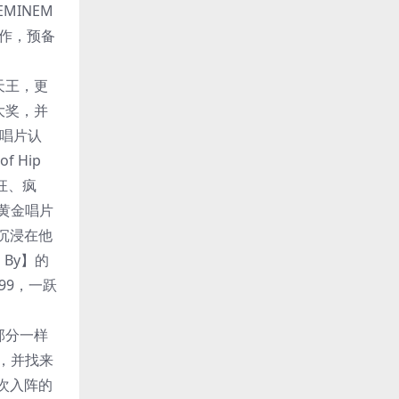
MINEM
作，预备
乐天王，更
大奖，并
石唱片认
 Hip
癫狂、疯
黄金唱片
沉浸在他
d By】的
99，一跃
 B部分一样
制作，并找来
y再次入阵的