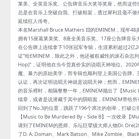
莱美、全英音乐奖、公告牌音乐大奖等奖座，然而这些世俗
总是在音乐上突破自我、打破框架，透过犀利且毫不做作
延续狂人传奇。
本名Marshall Bruce Mathers III的EM
拥有15座葛莱美奖、8座全美音乐奖、17座公告牌音乐
在公告牌上连续拿下10张冠军专辑，生涯累积超过2亿2
证”给EMINEM，除此之外，他还被权威性的滚石杂志列入“
Hop)”，证明他在当今货真价实的说唱天神地位。2020年，E
魔、暴力的原始美学，而专辑也顺利登上美国公告牌、
认证，再次证明说唱天神就是说唱天神；然而，EMIN
的音乐裡时，相隔整整一年，EMINEM抛出了【Music to Be Mu
续章，或者是说潜藏于其中的阴暗面，EMINEM带给所
回到了No.3的位置，跳跃了196个席次的创举，打破公
【Music to Be Murdered By – Side B】一次收录
请到了EMINEM的恩师、乐坛巨擘级大师人物Dr. Dre(2Pac
了D. A. Doman、Mark Batson、Mike Zombi