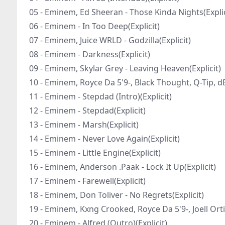
05 - Eminem, Ed Sheeran - Those Kinda Nights(Explic
06 - Eminem - In Too Deep(Explicit)
07 - Eminem, Juice WRLD - Godzilla(Explicit)
08 - Eminem - Darkness(Explicit)
09 - Eminem, Skylar Grey - Leaving Heaven(Explicit)
10 - Eminem, Royce Da 5'9-, Black Thought, Q-Tip, dE
11 - Eminem - Stepdad (Intro)(Explicit)
12 - Eminem - Stepdad(Explicit)
13 - Eminem - Marsh(Explicit)
14 - Eminem - Never Love Again(Explicit)
15 - Eminem - Little Engine(Explicit)
16 - Eminem, Anderson .Paak - Lock It Up(Explicit)
17 - Eminem - Farewell(Explicit)
18 - Eminem, Don Toliver - No Regrets(Explicit)
19 - Eminem, Kxng Crooked, Royce Da 5'9-, Joell Ortiz -
20 - Eminem - Alfred (Outro)(Explicit)