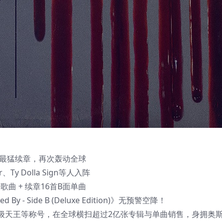
称最猛续章，再次轰动全球
r、Ty Dolla Sign等人入阵
专辑歌曲 + 续章16首B面单曲
y - Side B (Deluxe Edition)》无预警空降！
级天王等称号，在全球横扫超过2亿张专辑与单曲销售，身拥奥