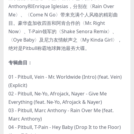
Anthony和Enrique Iglesias，分别在〈Rain Over
Me〉、〈Come N Go〉带来充满个人风格的精彩曲
目。豪华盘加收四首和阿肯合作的〈Mr. Right
Now〉、T-Pain领军的〈Shake Senora Remix〉、
〈Oye Baby〉及尼力友情献声之〈My Kinda Girl〉，
绝对是Pitbull称霸地球舞池最夯大碟。
专辑曲目：
01 - Pitbull, Vein - Mr. Worldwide (Intro) (feat. Vein)
(Explicit)
02 - Pitbull, Ne-Yo, Afrojack, Nayer - Give Me
Everything (feat. Ne-Yo, Afrojack & Nayer)
03 - Pitbull, Marc Anthony - Rain Over Me (feat.
Marc Anthony)
04 - Pitbull, T-Pain - Hey Baby (Drop It to the Floor)