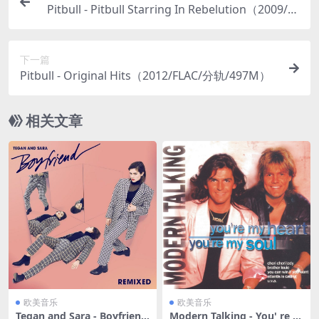
Pitbull - Pitbull Starring In Rebelution（2009/FL
AC/分轨/331M）
下一篇
Pitbull - Original Hits（2012/FLAC/分轨/497M）
相关文章
欧美音乐
欧美音乐
Tegan and Sara - Boyfriend
Modern Talking - You' re M