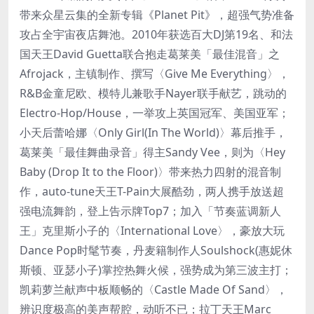
带来众星云集的全新专辑《Planet Pit》，超强气势准备
攻占全宇宙夜店舞池。2010年获选百大DJ第19名、和法
国天王David Guetta联合抱走葛莱美「最佳混音」之
Afrojack，主镇制作、撰写〈Give Me Everything〉，
R&B金童尼欧、模特儿兼歌手Nayer联手献艺，跳动的
Electro-Hop/House，一举攻上英国冠军、美国亚军；
小天后蕾哈娜〈Only Girl(In The World)〉幕后推手，
葛莱美「最佳舞曲录音」得主Sandy Vee，则为〈Hey
Baby (Drop It to the Floor)〉带来热力四射的混音制
作，auto-tune天王T-Pain大展酷劲，两人携手放送超
强电流舞韵，登上告示牌Top7；加入「节奏蓝调新人
王」克里斯小子的〈International Love〉，豪放大玩
Dance Pop时髦节奏，丹麦籍制作人Soulshock(惠妮休
斯顿、亚瑟小子)掌控热舞火候，强势成为第三波主打；
凯莉萝兰献声中板顺畅的〈Castle Made Of Sand〉，
辨识度极高的美声帮腔，动听不已；拉丁天王Marc