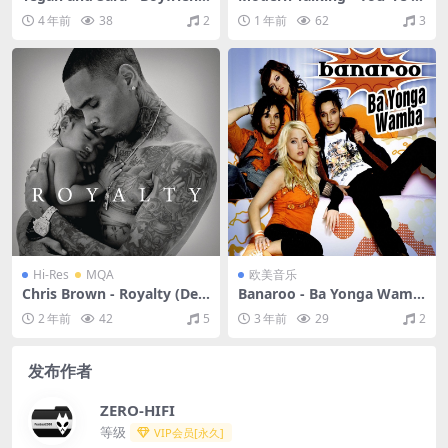
(Remixes)（2016/FLAC/EP
y Heart, You' re My Soul（1
4 年前
38
2
1 年前
62
3
分轨/111M）
988/FLAC/分轨/414M）
Hi-Res
MQA
欧美音乐
Chris Brown - Royalty (Del
Banaroo - Ba Yonga Wamb
uxe Version)（2015/FLAC/
a（2007/FLAC/EP分轨/142
2 年前
42
5
3 年前
29
2
分轨/796M）(MQA/24bit/4
M）
4.1kHz)
发布作者
ZERO-HIFI
等级
VIP会员[永久]