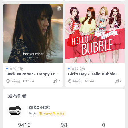
日韩音乐
日韩音乐
Back Number - Happy End
Girl's Day - Hello Bubble（2
(ハッピーエンド)（2016/FLA
014/FLAC/Single分轨/51.5
5 年前
664
2
4 年前
44
2
C/分轨/195M）
M）
发布作者
ZERO-HIFI
等级
VIP会员[永久]
9416
98
0