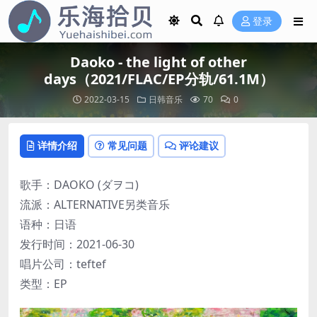
登录
Daoko - the light of other
days（2021/FLAC/EP分轨/61.1M）
2022-03-15
日韩音乐
70
0
详情介绍
常见问题
评论建议
歌手：DAOKO (ダヲコ)
流派：ALTERNATIVE另类音乐
语种：日语
发行时间：2021-06-30
唱片公司：teftef
类型：EP