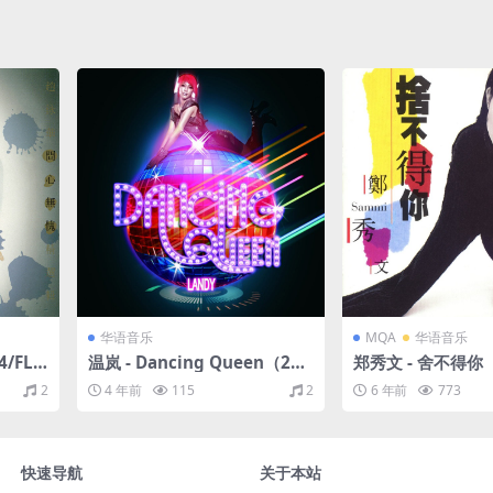
华语音乐
MQA
华语音乐
/FLA
温岚 - Dancing Queen（200
郑秀文 - 舍不得你（
9/FLAC/分轨/259M）
C/分轨/258M）(MQ
2
4 年前
115
2
6 年前
773
44.1kHz)
快速导航
关于本站