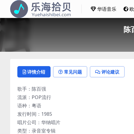
华语音乐
陈百
详情介绍
常见问题
评论建议
歌手：陈百强
流派：POP流行
语种：粤语
发行时间：1985
唱片公司：华纳唱片
类型：录音室专辑