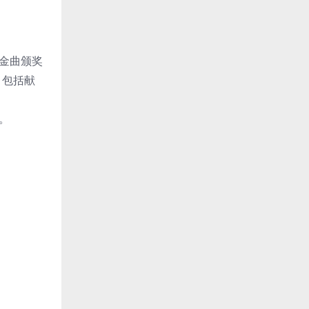
歌金曲颁奖
，包括献
。