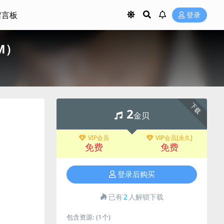
留言板
登录
3M）
下载
2
金贝
VIP会员
VIP会员[永久]
免费
免费
登录后购买
已有
2
人解锁下载
包含资源:
(1个)