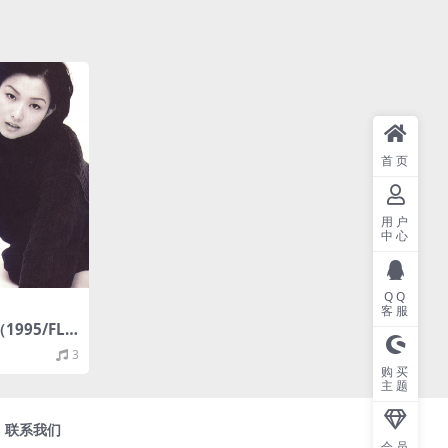
首页
用户
中心
QQ
客服
1995/FLA
A/16bit/
3
购买
主题
联系我们
会员