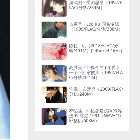
游鸿明 - 受困思念（1997/F
LAC/分轨/284M）
古巨基 - Leo Ku 同名专辑
（1999/FLAC/分轨/308M）
陈粒 - 玩（2018/FLAC/分
轨/491M）(24bit/44.1kHz)
高胜美 - 经典金曲 (2) 爱上
一个不回家的人（1992/FLA
C/分轨/321M）
许嵩 – 自定义（2009/FLAC/
分轨/240M）
林忆莲 - 回忆总是跳跃的 精
选05 香港 1991（WAV+CU
E/整轨/603M）