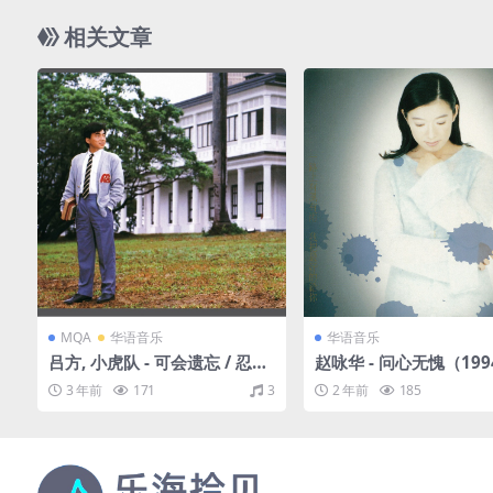
相关文章
MQA
华语音乐
华语音乐
吕方, 小虎队 - 可会遗忘 / 忍着
赵咏华 - 问心无愧（1994
泪说Goodbye（1984/FLAC/
C/分轨/318M）
3 年前
171
3
2 年前
185
分轨/273M）(MQA/16bit/4
4.1kHz)