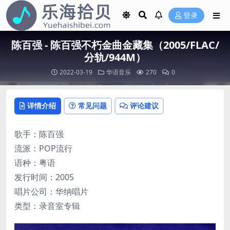
登录
陈百强 - 陈百强不朽金曲金藏集（2005/FLAC/
分轨/944M）
2022-03-19
华语音乐
270
0
详情介绍
常见问题
评论建议
歌手：陈百强
流派：POP流行
语种：粤语
发行时间：2005
唱片公司：华纳唱片
类型：录音室专辑