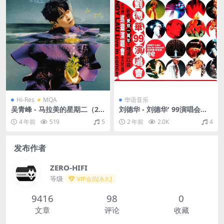
Hi-Res
MQA
华语音乐
吴青峰 - 马拉美的星期二（20
刘德华 - 刘德华' 99演唱会（1
22/FLAC/分轨/512M）(MQ
999/FLAC/分轨/786M）
4 年前
519
5
2 年前
2.0K
4
A/24bit/48kHz)
发布作者
ZERO-HIFI
等级
VIP会员[永久]
9416
98
0
文章
评论
收藏