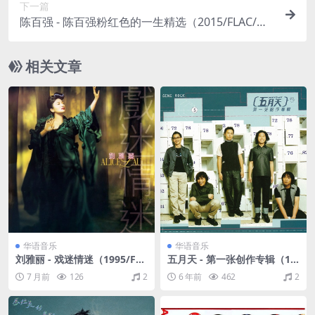
下一篇
陈百强 - 陈百强粉红色的一生精选（2015/FLAC/分
轨/1.18G）
相关文章
华语音乐
华语音乐
刘雅丽 - 戏迷情迷（1995/FL
五月天 - 第一张创作专辑（19
AC/分轨/266M）
99/CUE+WAV/整轨/478M）
7 月前
126
2
6 年前
462
2