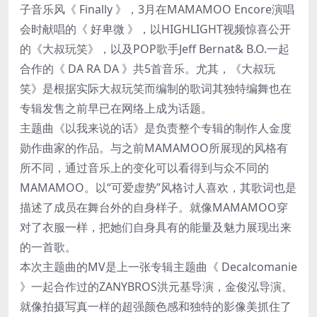
子音乐风《 Finally 》，3月在MAMAMOO Encore演唱
会时献唱的《 好卑微 》，以HIGHLIGHT视频惊喜公开
的《大叔玩笑》，以及POP歌手Jeff Bernat& B.O.一起
合作的《 DA RA DA 》共5首音乐。尤其，《大叔玩
笑》是根据实际大叔玩笑而编制的歌词其独特编舞也在
专辑发售之前早已在网络上成为话题。
主题曲《以我来说的话》是负责整个专辑的制作人金度
勋作曲家的作品。与之前MAMAMOO所展现的风格有
所不同，通过音乐上的变化可以看得到与众不同的
MAMAMOO。以“可爱虚势”风格讨人喜欢，其歌词也是
描述了成员在舞台外的自身样子。就像MAMAMOO穿
对了衣服一样，把她们自身具有的能量及魅力展现出来
的一首歌。
本次主题曲的MV是上一张专辑主题曲《 Decalcomanie
》一起合作过的ZANYBROS洪元基导演，金俊泓导演。
就像拍摄写真一样的超强颜色感和独特的影像美抓住了