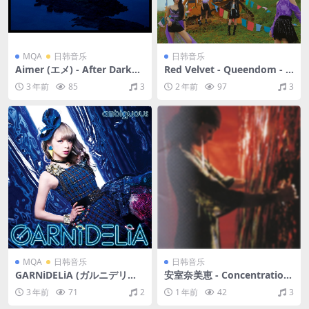
MQA
日韩音乐
日韩音乐
Aimer (エメ) - After Dark
Red Velvet - Queendom - T
（2013/FLAC/分轨/373M）
he 6th Mini Album（2021/F
3 年前
85
3
2 年前
97
3
(MQA/16bit/44.1kHz)
LAC/EP分轨/145M）
MQA
日韩音乐
日韩音乐
GARNiDELiA (ガルニデリア)
安室奈美恵 - Concentration
- ambiguous（2014/FLAC/E
20（1997/FLAC/分轨/394
3 年前
71
2
1 年前
42
3
P分轨/141M）(MQA/16bit/4
M）
4.1kHz)