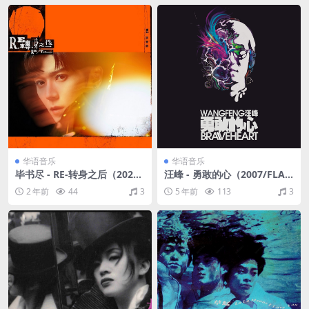
华语音乐
华语音乐
毕书尽 - RE-转身之后（2021/
汪峰 - 勇敢的心（2007/FLA
FLAC/分轨/216M）
C/分轨/307M）
2 年前
44
3
5 年前
113
3