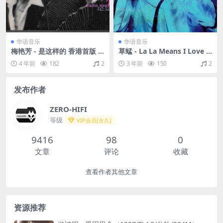
华语音乐
华语音乐
梅艳芳 - 是这样的 香港首版 1
草蜢 - La La Means I Love Y
994 [WAV+CUE/整轨/446M]
ou（1992/FLAC/分轨/359
4 年前
182
2
3 年前
150
2
M）
发布作者
ZERO-HIFI
等级
VIP会员[永久]
9416
98
0
文章
评论
收藏
查看作者其他文章
资源推荐