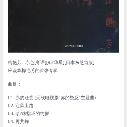
梅艳芳 - 赤色[粤语][83'华星][日本东芝首版]
应该算梅艳芳的首张专辑！
曲目：
01. 赤的疑惑 (无线电视剧"赤的疑惑"主题曲)
02. 迎风上路
03. 珍?珠指环的约誓
04. 再共舞