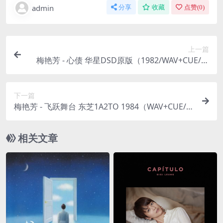
admin
分享
收藏
点赞(
0
)
上一篇
梅艳芳 - 心债 华星DSD原版（1982/WAV+CUE/整
轨/399M）
下一篇
梅艳芳 - 飞跃舞台 东芝1A2TO 1984（WAV+CUE/整
轨/422M）
相关文章