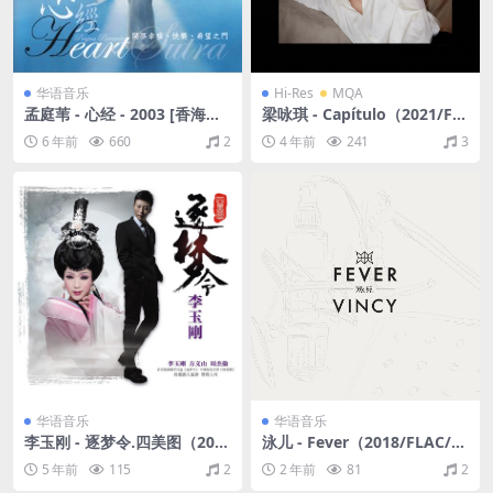
华语音乐
Hi-Res
MQA
孟庭苇 - 心经 - 2003 [香海文
梁咏琪 - Capítulo（2021/FL
化首版] (WAV+CUE/整轨/229
AC/EP分轨/240M） (MQA/2
6 年前
660
2
4 年前
241
3
M)
4bit/48kHz)
华语音乐
华语音乐
李玉刚 - 逐梦令.四美图（201
泳儿 - Fever（2018/FLAC/分
1/FLAC/分轨/349M）
轨/192M）
5 年前
115
2
2 年前
81
2