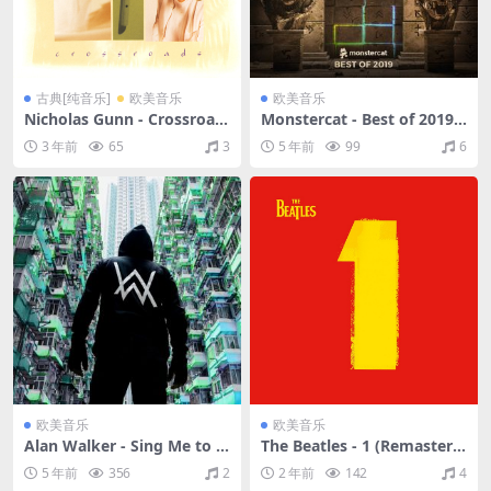
古典[纯音乐]
欧美音乐
欧美音乐
Nicholas Gunn - Crossroad
Monstercat - Best of 2019
s（1996/FLAC/分轨/323M）
（2019/FLAC/分轨/1.13G）
3 年前
65
3
5 年前
99
6
欧美音乐
欧美音乐
Alan Walker - Sing Me to Sl
The Beatles - 1 (Remastere
eep（2016/FLAC/EP分轨/7
d)（2000/FLAC/分轨/503
5 年前
356
2
2 年前
142
4
1.5M）
M）