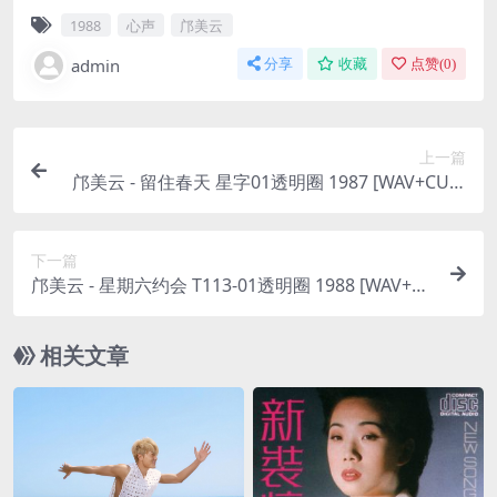
1988
心声
邝美云
admin
分享
收藏
点赞(
0
)
上一篇
邝美云 - 留住春天 星字01透明圈 1987 [WAV+CUE/
整轨/404M]
下一篇
邝美云 - 星期六约会 T113-01透明圈 1988 [WAV+C
UE/整轨/400M]
相关文章