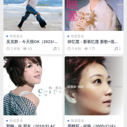
华语音乐
华语音乐
吴克群 - 今天很OK（2023/FL
林忆莲 - 新装忆莲 新歌+混音
AC/分轨/247M）
日本SONY 1988（ WAV+CU
2 年前
63
3
5 年前
175
2
E/整轨/514M）
华语音乐
华语音乐
郭静 - 你 朋友（2010/FLAC/
梁静茹 - 丝路（2005/CUE+A