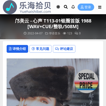
登录
邝美云 - 心声 T113-01银圈首版 1988
[WAV+CUE/整轨/508M]
2022-04-07
华语音乐
123
0
详情介绍
常见问题
评论建议