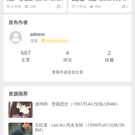
分轨/250M）
PE/整轨/284M）
6 年前
249
2
5 年前
403
2
发布作者
admin
等级
VIP会员[永久]
687
4
2
文章
评论
收藏
查看作者其他文章
资源推荐
游鸿明 - 受困思念（1997/FLAC/分轨/284M）
古巨基 - Leo Ku 同名专辑（1999/FLAC/分轨/30
8M）