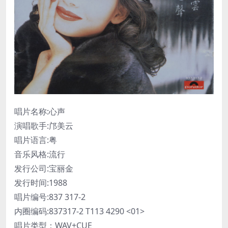
唱片名称:心声
演唱歌手:邝美云
唱片语言:粤
音乐风格:流行
发行公司:宝丽金
发行时间:1988
唱片编号:837 317-2
内圈编码:837317-2 T113 4290 <01>
唱片类型：WAV+CUE