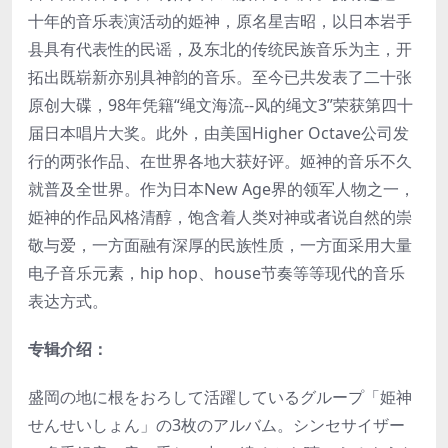
十年的音乐表演活动的姫神，原名星吉昭，以日本岩手
县具有代表性的民谣，及东北的传统民族音乐为主，开
拓出既崭新亦别具神韵的音乐。至今已共发表了二十张
原创大碟，98年凭籍“绳文海流--风的绳文3”荣获第四十
届日本唱片大奖。此外，由美国Higher Octave公司发
行的两张作品、在世界各地大获好评。姬神的音乐不久
就普及全世界。作为日本New Age界的领军人物之一，
姫神的作品风格清醇，饱含着人类对神或者说自然的崇
敬与爱，一方面融有深厚的民族性质，一方面采用大量
电子音乐元素，hip hop、house节奏等等现代的音乐
表达方式。
专辑介绍：
盛岡の地に根をおろして活躍しているグループ「姫神
せんせいしょん」の3枚のアルバム。シンセサイザー