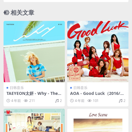
轨/285M）
相关文章
日韩音乐
日韩音乐
TAEYEON太妍 - Why - The 2
AOA - Good Luck（2016/FL
nd Mini Album（2016/FLA
AC/EP分轨/128M）
4 年前
211
2
4 年前
101
2
C/分轨/175M）