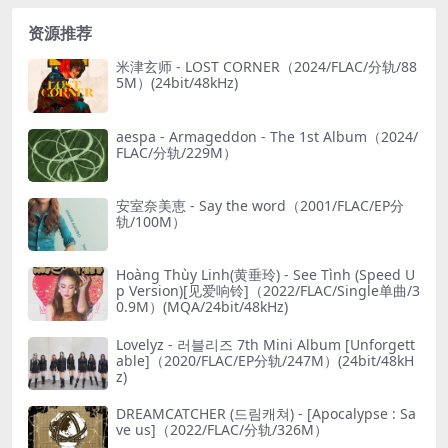
资源推荐
米津玄师 - LOST CORNER（2024/FLAC/分轨/88
5M）(24bit/48kHz)
aespa - Armageddon - The 1st Album（2024/
FLAC/分轨/229M）
安室奈美恵 - Say the word（2001/FLAC/EP分
轨/100M）
Hoàng Thùy Linh(黄垂玲) - See Tình (Speed U
p Version)[见爱响铃]（2022/FLAC/Single单曲/3
0.9M）(MQA/24bit/48kHz)
Lovelyz - 러블리즈 7th Mini Album [Unforgett
able]（2020/FLAC/EP分轨/247M）(24bit/48kH
z)
DREAMCATCHER (드림캐쳐) - [Apocalypse : Sa
ve us]（2022/FLAC/分轨/326M）