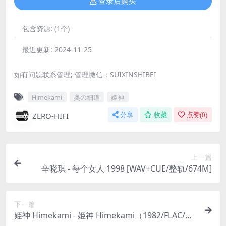
登录后购买
包含资源:
(1个)
最近更新:
2024-11-25
如有问题联系管理; 管理微信：SUIXINSHIBEI
Himekami
奥の細道
姫神
ZERO-HIFI
分享
收藏
点赞(
0
)
上一篇
辛晓琪 - 每个女人 1998 [WAV+CUE/整轨/674M]
下一篇
姫神 Himekami - 姫神 Himekami（1982/FLAC/分