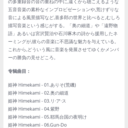
の多重録音の音の重ねの中に,遠くから聴こえるような
五音音楽の素朴なインプロビゼーションや,荒けずりな
音による風景描写など,喜多郎の世界と比べると,むしろ
描写音楽という感じがする。「奥の細道」や「遠野物
語」あるいは宮沢賢治や石川啄木の詩から援用したネ
ーミングが,彼らの音楽に不思議な魅力を与えている。
これから,どういう風に音楽を発展させてゆくかメンバ
ーの勝負の見せどころ。
专辑曲目：
姫神 Himekami - 01.ありそ(荒磯)
姫神 Himekami - 02.奥の細道
姫神 Himekami - 03.リ·ア·ス
姫神 Himekami - 04.紫野
姫神 Himekami - 05.耶馬台国の夜明け
姫神 Himekami - 06.Gun-Do