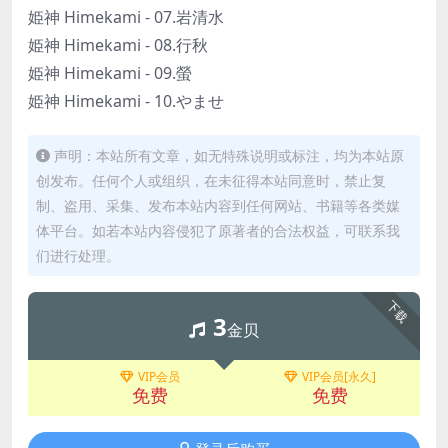
姫神 Himekami - 07.岩清水
姫神 Himekami - 08.行秋
姫神 Himekami - 09.螢
姫神 Himekami - 10.やませ
声明：本站所有文章，如无特殊说明或标注，均为本站原
创发布。任何个人或组织，在未征得本站同意时，禁止复
制、盗用、采集、发布本站内容到任何网站、书籍等各类媒
体平台。如若本站内容侵犯了原著者的合法权益，可联系我
们进行处理。
下载
3
金贝
VIP会员
VIP会员[永久]
免费
免费