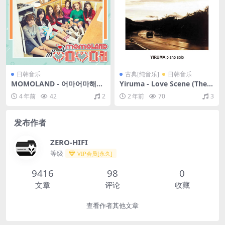
日韩音乐
古典[纯音乐]
日韩音乐
MOMOLAND - 어마어마해
Yiruma - Love Scene (The
[Wonderful love]（2017/FL
Original & the Very First Re
4 年前
42
2
2 年前
70
3
AC/EP分轨/52.2M）
cording)（2001/FLAC/分轨/
227M）
发布作者
ZERO-HIFI
等级
VIP会员[永久]
9416
98
0
文章
评论
收藏
查看作者其他文章