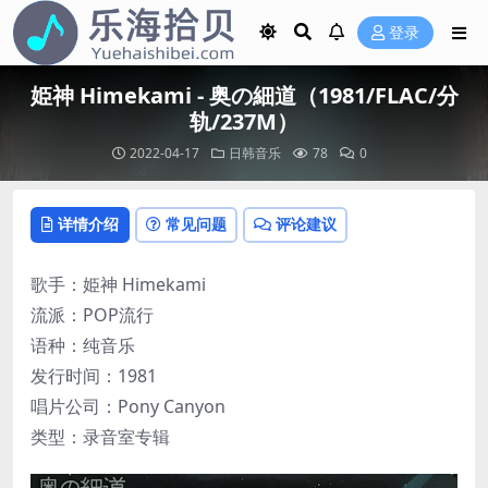
登录
姫神 Himekami - 奥の細道（1981/FLAC/分
轨/237M）
2022-04-17
日韩音乐
78
0
详情介绍
常见问题
评论建议
歌手：姫神 Himekami
流派：POP流行
语种：纯音乐
发行时间：1981
唱片公司：Pony Canyon
类型：录音室专辑