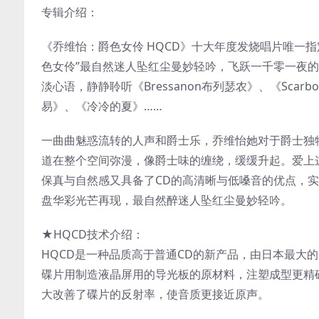
专辑介绍：
《乔维怡：爵色女伶 HQCD》十大年度发烧唱片唯一
色女伶”最自然迷人坠红尘曼妙轻吟，飞跃一千零一夜
淡心语，静静聆听《Bressanon布列瑟农》、《Scarborou
易》、《冷冷的夏》……
一曲曲魅惑流转的人声和爵士乐，乔维怡她对于爵士独
道在整个空间弥漫，像爵士味的缠绕，缓缓升起。爱上
保真与自然感又具备了CD的高清晰与低嗓音的优点，实
盘华彩光芒再现，最自然醉迷人坠红尘曼妙轻吟。
★HQCD技术介绍：
HQCD是一种品质高于普通CD的新产品，由日本最大的光
碟片用制造液晶屏用的导光板的原材料，注塑成型更精
大改善了碟片的反射率，使音质更接近原声。