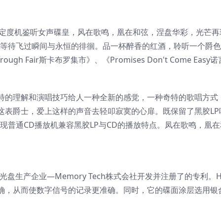
指定度机鉴听女声碟皇，风在歌鸣，凰在和弦，涅盘华彩，光芒再
的等待飞过瞬间与永恒的徘徊。品一杯醉香的红酒，聆听一个爵
gh Fair斯卡布罗集市》、《Promises Don't Come Eas
特的理解和演唱技巧给人一种全新的感觉，一种奇特的歌唱方式
这表爵士，爱上这样的声音去轻叩寂寞的心扉。既保留了黑胶LP
现普通CD播放机兼容黑胶LP与CD的播放特点。凤在歌鸣，凰
盘生产企业—Memory Tech株式会社开发并注册了的专利。H
确，从而使数字信号的记录更准确。同时，它的碟面涂层选用银