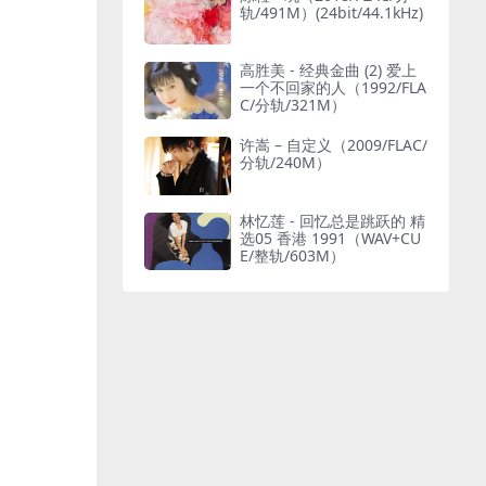
轨/491M）(24bit/44.1kHz)
高胜美 - 经典金曲 (2) 爱上
一个不回家的人（1992/FLA
C/分轨/321M）
许嵩 – 自定义（2009/FLAC/
分轨/240M）
林忆莲 - 回忆总是跳跃的 精
选05 香港 1991（WAV+CU
E/整轨/603M）