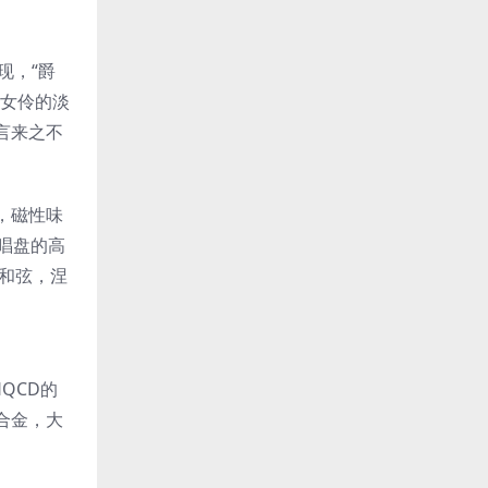
现，“爵
色女伶的淡
y诺言来之不
，磁性味
唱盘的高
在和弦，涅
QCD的
合金，大