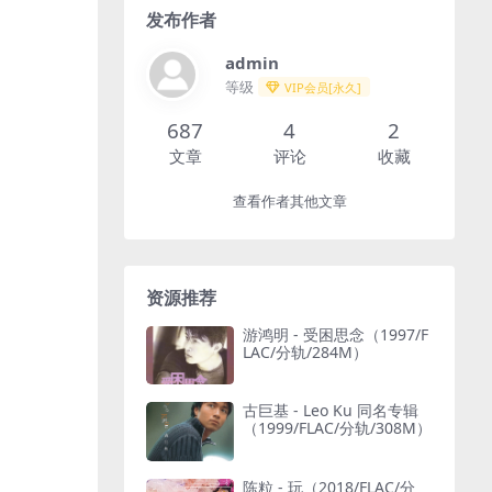
发布作者
admin
等级
VIP会员[永久]
687
4
2
文章
评论
收藏
查看作者其他文章
资源推荐
游鸿明 - 受困思念（1997/F
LAC/分轨/284M）
古巨基 - Leo Ku 同名专辑
（1999/FLAC/分轨/308M）
陈粒 - 玩（2018/FLAC/分