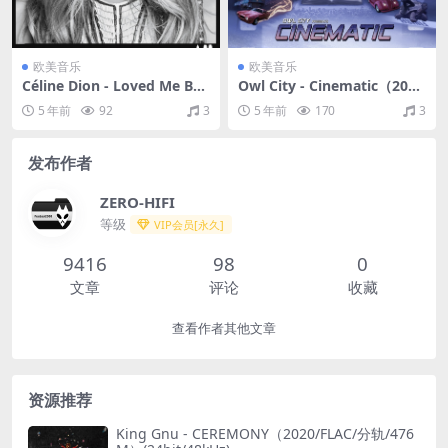
欧美音乐
欧美音乐
Céline Dion - Loved Me Bac
Owl City - Cinematic（201
k to Life（2013/FLAC/分轨/
8/FLAC/分轨/473M）
5 年前
92
3
5 年前
170
3
359M）
发布作者
ZERO-HIFI
等级
VIP会员[永久]
9416
98
0
文章
评论
收藏
查看作者其他文章
资源推荐
King Gnu - CEREMONY（2020/FLAC/分轨/476