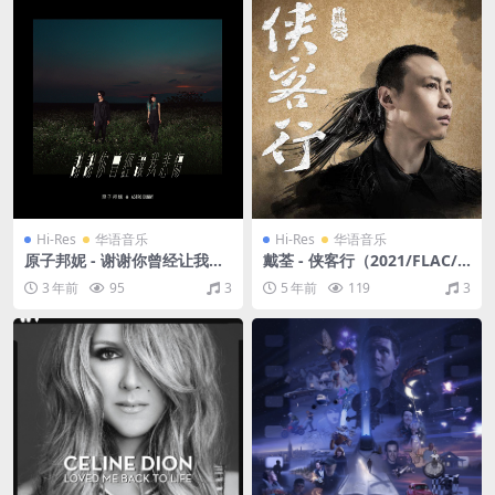
Hi-Res
华语音乐
Hi-Res
华语音乐
原子邦妮 - 谢谢你曾经让我悲
戴荃 - 侠客行（2021/FLAC/
伤（2017/FLAC/分轨/510
分轨/492M）(24bit/48kHz)
3 年前
95
3
5 年前
119
3
M）(24bit/48kHz))