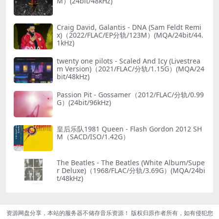
M）(24bit/48kHz)
Craig David, Galantis - DNA (Sam Feldt Remi
x)（2022/FLAC/EP分轨/123M）(MQA/24bit/44.
1kHz)
twenty one pilots - Scaled And Icy (Livestrea
m Version)（2021/FLAC/分轨/1.15G）(MQA/24
bit/48kHz)
Passion Pit - Gossamer（2012/FLAC/分轨/0.99
G）(24bit/96kHz)
皇后乐队1981 Queen - Flash Gordon 2012 SH
M（SACD/ISO/1.42G）
The Beatles - The Beatles (White Album/Supe
r Deluxe)（1968/FLAC/分轨/3.69G）(MQA/24bi
t/48kHz)
资源网盘分享，本站的服务器不储存音乐资源！ 版权归原作者所有，如有侵犯您