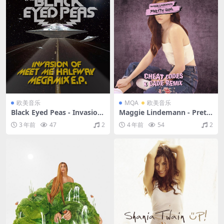
欧美音乐
MQA
欧美音乐
Black Eyed Peas - Invasion
Maggie Lindemann - Prett
Of Meet Me Halfway - Meg
y Girl (Cheat Codes X CADE
3 年前
47
2
4 年前
54
2
amix E.P.（2009/FLAC/EP分
Remix)(Explicit)（2017/FLA
轨/251M）
C/Single单曲/22.8M）(MQ
A/16bit/44.1kHz)