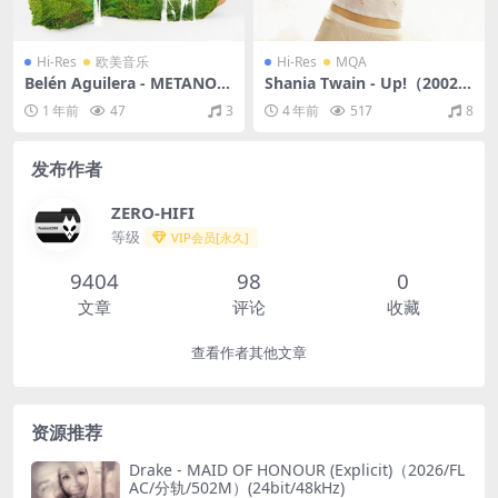
Hi-Res
欧美音乐
Hi-Res
MQA
Belén Aguilera - METANOIA
Shania Twain - Up!（2002/F
（2023/FLAC/分轨/219M）
LAC/分轨/972M）(MQA/24b
1 年前
47
3
4 年前
517
8
(24bit/44.1kHz)
it/48kHz)
发布作者
ZERO-HIFI
等级
VIP会员[永久]
9404
98
0
文章
评论
收藏
查看作者其他文章
资源推荐
Drake - MAID OF HONOUR (Explicit)（2026/FL
AC/分轨/502M）(24bit/48kHz)