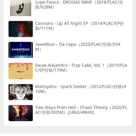
Lupe Fiasco - DROGAS WAVE（2018/FLAC/分
轨/628M）
Cannons - Up All Night EP（2014/FLAC/EP分
轨/111M）
Sweetbox – Da Capo（2020/FLAC/分轨/254
M）
Rauw Alejandro - Trap Cake, Vol. 1（2019/FLA
C/EP分轨/179M）
Matisyahu - Spark Seeker（2012/FLAC/分轨/4
16M）
Two Steps from Hell - Chaos Theory（2020/FL
AC/分轨/605M）(24bit/48kHz)