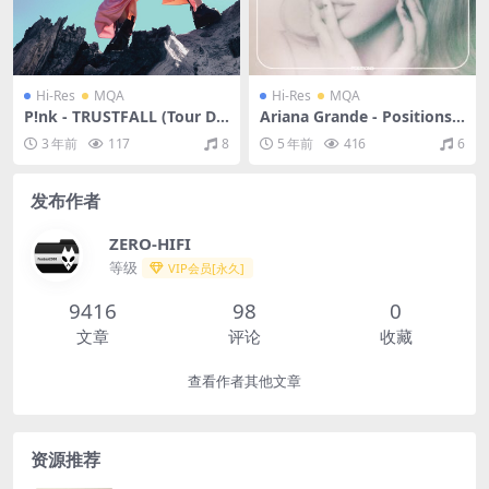
Hi-Res
MQA
Hi-Res
MQA
P!nk - TRUSTFALL (Tour Del
Ariana Grande - Positions
uxe Edition)（2023/FLAC/
(Deluxe)（2021/FLAC/分轨/
3 年前
117
8
5 年前
416
6
分轨/908M）(MQA/24bit/4
613M）(MQA/24bit/44.1kH
4.1kHz)
z)
发布作者
ZERO-HIFI
等级
VIP会员[永久]
9416
98
0
文章
评论
收藏
查看作者其他文章
资源推荐