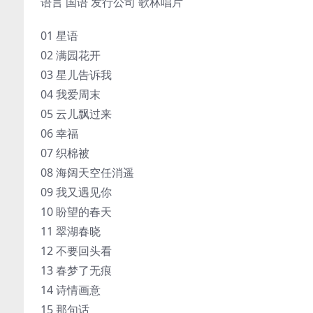
语言 国语 发行公司 歌林唱片
01 星语
02 满园花开
03 星儿告诉我
04 我爱周末
05 云儿飘过来
06 幸福
07 织棉被
08 海阔天空任消遥
09 我又遇见你
10 盼望的春天
11 翠湖春晓
12 不要回头看
13 春梦了无痕
14 诗情画意
15 那句话