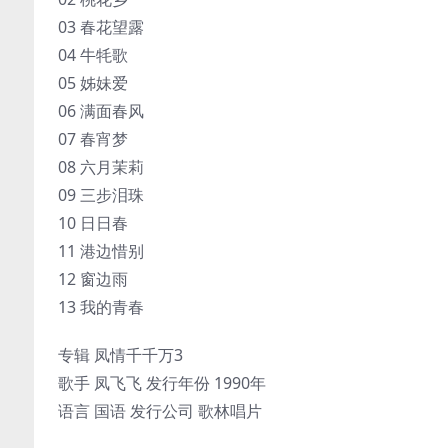
03 春花望露
04 牛牦歌
05 姊妹爱
06 满面春风
07 春宵梦
08 六月茉莉
09 三步泪珠
10 日日春
11 港边惜别
12 窗边雨
13 我的青春
专辑 凤情千千万3
歌手 凤飞飞 发行年份 1990年
语言 国语 发行公司 歌林唱片