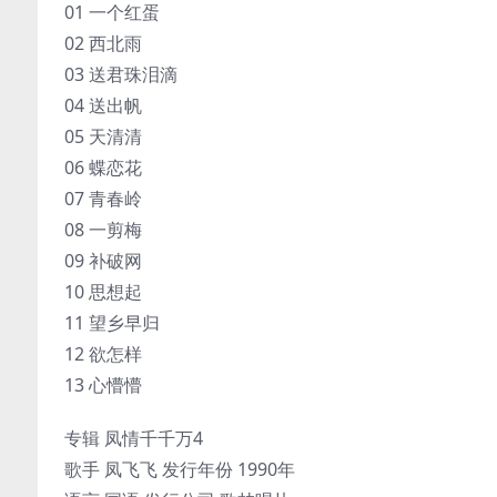
01 一个红蛋
02 西北雨
03 送君珠泪滴
04 送出帆
05 天清清
06 蝶恋花
07 青春岭
08 一剪梅
09 补破网
10 思想起
11 望乡早归
12 欲怎样
13 心懵懵
专辑 凤情千千万4
歌手 凤飞飞 发行年份 1990年