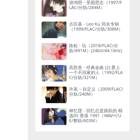
游鸿明 - 受困思念（1997/F
LAC/分轨/284M）
古巨基 - Leo Ku 同名专辑
（1999/FLAC/分轨/308M）
陈粒 - 玩（2018/FLAC/分
轨/491M）(24bit/44.1kHz)
高胜美 - 经典金曲 (2) 爱上
一个不回家的人（1992/FLA
C/分轨/321M）
许嵩 – 自定义（2009/FLAC/
分轨/240M）
林忆莲 - 回忆总是跳跃的 精
选05 香港 1991（WAV+CU
E/整轨/603M）