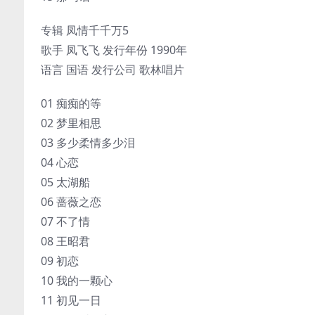
专辑 凤情千千万5
歌手 凤飞飞 发行年份 1990年
语言 国语 发行公司 歌林唱片
01 痴痴的等
02 梦里相思
03 多少柔情多少泪
04 心恋
05 太湖船
06 蔷薇之恋
07 不了情
08 王昭君
09 初恋
10 我的一颗心
11 初见一日