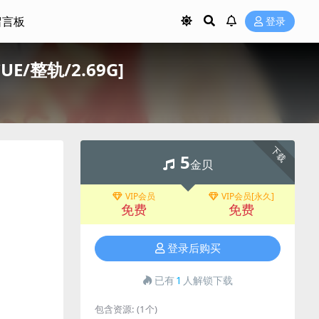
留言板
登录
E/整轨/2.69G]
下载
5
金贝
VIP会员
VIP会员[永久]
免费
免费
登录后购买
已有
1
人解锁下载
包含资源:
(1个)