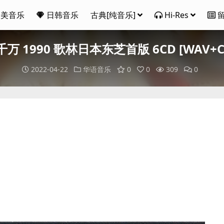
欧美音乐
日韩音乐
古典[纯音乐]
Hi-Res
万 1990 歌林日本东芝首版 6CD [WAV+CU
2022-04-22
华语音乐
0
0
309
0