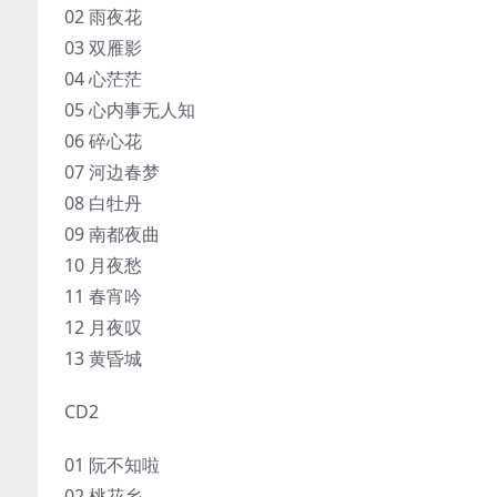
02 雨夜花
03 双雁影
04 心茫茫
05 心内事无人知
06 碎心花
07 河边春梦
08 白牡丹
09 南都夜曲
10 月夜愁
11 春宵吟
12 月夜叹
13 黄昏城
CD2
01 阮不知啦
02 桃花乡