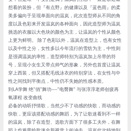
想看的装扮，但『有点野』的健康以及『蓝色雨』的柔
美多偏向于呈现单面向的温岚，此次造型师从不同的角
度以及色彩来开发温岚的各种面向，因此造型师为温岚
挑选的衣服以大色块的颜色为主，让温岚的个性从颜色
上更为鲜明。 除了色彩以外，温岚在造型上，也有女性
以及中性之分，女性多以今年流行的雪纺为主，中性则
是强调温岚的率性，造型师特别为温岚加上吊带的符
号，呈现小女生又带点帅气的形象，另外也首度让温岚
穿上西装，但又搭配毛线泳衣的特别穿法，在女性与中
性之间找到平衡点，中性仍不失她的性感本质。
到LA学舞 绝"俏"舞功----"电臀舞" 与张淳淳老师创疲再
氧课程 改变曲线
必备的动听抒情歌，当然少不了动感的快歌，而动感的
快歌，更应该搭配动感的舞蹈，为了让歌迷看到不一样
的温岚，除了在造型、选歌方面下了很多工夫外，在舞
蹈上也将带给歌迷全新视觉上的冲击，温岚此次特地到