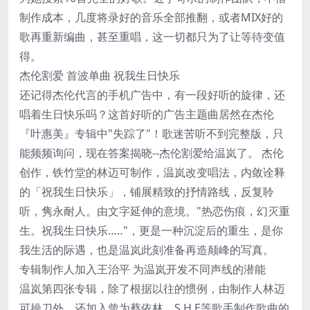
制作成本，几度将录好的音乐全部推翻，或者MIX好的
歌再重新编曲，甚至重唱，这一切都只为了让等待变值
得。
杰伦割爱 首波单曲 祝我生日快乐
还记得杰伦代言的手机广告中，有一段好听的旋律，还
唱着生日快乐吗？这首好听的广告主题曲居然在杰伦
『叶惠美』专辑中"失踪了"！歌迷苦听不到完整版，只
能频频询问，现在答案揭晓--杰伦割爱给温岚了。 杰伦
创作，铁竹堂的林迈可制作，温岚改变唱法，内敛诠释
的「祝我生日快乐」，铺展精致的抒情路线，反复聆
听，隽永耐人。由文字延伸的意境。"热恋伤痕，幻灭重
生。祝我生日快乐…‥"，更是一种沉淀后的重生，是你
我生活的际遇，也是温岚此刻准备再造颠峰的写真。
专辑制作人加入王治平 为温岚开发不同声线的潜能
温岚第四张专辑，除了根据以往的惯例，由制作人林迈
可操刀外，还加入曾为蔡依林、S.H.E等歌手制作歌曲的