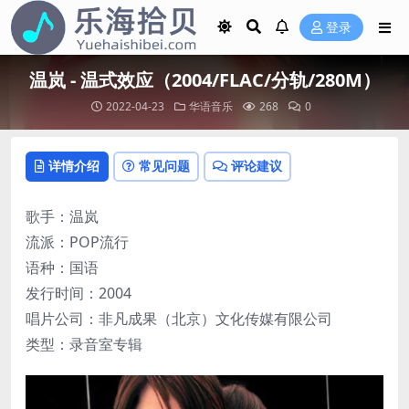
登录
温岚 - 温式效应（2004/FLAC/分轨/280M）
2022-04-23
华语音乐
268
0
详情介绍
常见问题
评论建议
歌手：温岚
流派：POP流行
语种：国语
发行时间：2004
唱片公司：非凡成果（北京）文化传媒有限公司
类型：录音室专辑