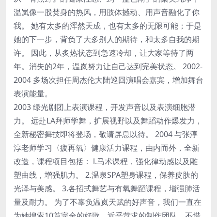
温岚像一股焚身的热风，用肢体撼动、用声音融化了你
我。 她有太多的浑然天成，也有太多的无限可能；于是
她的下一步，背负了大多别人的期待，和太多自我的期
许。 因此，从炙热状态到急速冷却，让大家等待了两
年。消失的2年，温岚努力让自己达到完美状态。 2002-
2004 多场次担任周杰伦大陆巡回演唱会嘉宾，增加舞台
表演能量。
2003 绿光剧团上表演课程，开发声音以及表演细胞潜
力。 远赴LA拜师学舞，扩展视野以及舞蹈动作爆发力，
全新秘密舞技即将登场，敬请屏息以待。 2004 与张淳
淳老师学习〈疲再氧〉健康活力课程，由内而外，全新
改造，课程项目包括： l.马术课程，强化律动感以及雕
塑曲线，增强肌力。 2.温泉SPA塑身课程，保养皮肤的
光泽与美感。 3.各招式舞艺与有氧舞蹈课程，增强肺活
量及耐力。 为了不辜负温岚天赋的好声音，我们一直在
为她搜索10首完全的好歌。近乎苛求的制作团队，不惜