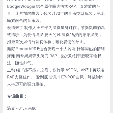
BoogieWoogie 结合原住民达悟族RAP、泰雅族的台
音、牙买加的曲风，歌名以70年的音乐类型命名，呈现
民族融合的音乐风。
爱情来了 制作人王治平为温岚量身订作，节奏岚调的温
式情歌，为爱情增温 夏天的风 温岚15岁的弟弟温美，
姐弟首次温情台音初体验，暖化爱情的冰山。
慵懒 SmoothR&B适合夜晚一个人聆听 抒解闷热的情绪
海滩 南拳妈妈弹头跨刀 RAP，温岚独创韩腔咬字诠释
法，随性帅气。
主动 继『能不能』之后，铁竹堂JASON、VNZ中英双语
RAP力挺佳作。 爱到底 雷鬼+HIP-POP曲风，释放制作
人林迈可的强力重拍。
专辑曲目：
温岚 - 01.人来疯