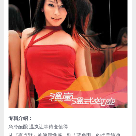
专辑介绍：
急冷酝酿 温岚让等待变值得
从『有点野』的健康性感、到「蓝色雨」的柔美纯净，