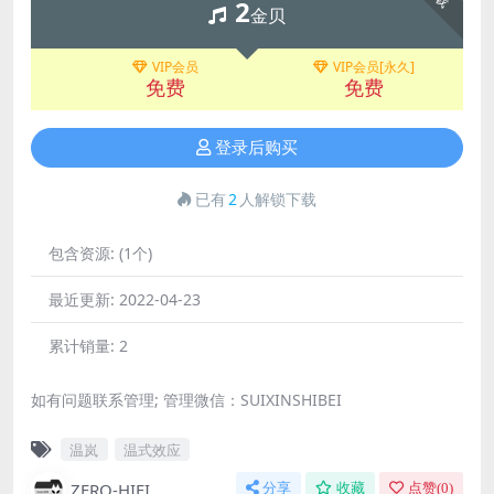
2
金贝
VIP会员
VIP会员[永久]
免费
免费
登录后购买
已有
2
人解锁下载
包含资源:
(1个)
最近更新:
2022-04-23
累计销量:
2
如有问题联系管理; 管理微信：SUIXINSHIBEI
温岚
温式效应
ZERO-HIFI
分享
收藏
点赞(
0
)