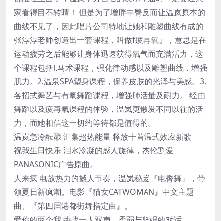
家看得目不转睛！ 但是为了增胖丰臀反而让温岚原本的
曲线不见了，因此唱片公司特地让她和雕塑曲线有成的
张淳淳老师创造出一套课程，叫做f疲再氧』，意思是在
运动疲劳之后能够让身体迅速获得氧气而充满活力，这
个课程包括l.马术课程，强化律动感以及雕塑曲线，增强
肌力。2.温泉SPA塑身课程，保养皮肤的光泽与美感。3.
各招式舞艺与有氧舞蹈课程，增强肺活量及耐力。 经由
舞蹈以及疲再氧课程的体验，温岚更散发不同以往的活
力，而她相信这一切约等待都是值得的。
温岚急冷酝酿 汇集超热能量 释放十首温式效应新歌
祝我生日快乐 泪水冷凝的感人旋律，杰伦割爱
PANASONIC广告原曲。
人来疯 电放热力的撼人节奏，温岚秘岌『电臀舞』，带
领夏日新疯潮。电影『猫女CATWOMAN』中文主题
曲、『第四届港都街舞指定曲』。
爱你的两个我 挑战一人双声，柔弱与坚强的对话。