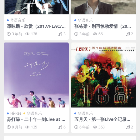
华语音乐
华语音乐
谭咏麟 - 欣赏（2017/FLAC/
张栋梁 - 别再惊动爱情（201
分轨/260M）
1/FLAC/分轨/282M）
3 年前
128
3
3 年前
66
2
Hi-Res
华语音乐
华语音乐
苏打绿 - 二十年一刻Live at T
五月天 - 第一张Live全记录
aipei Arena（2025/FLAC/分
（1999/CUE+WAV/整轨/651
9 月前
135
6
6 年前
353
2
轨/1.39G）(24bit/48kHz)
M）