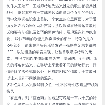
制作人王治平，王老师特地为温岚挑选的歌曲都极具挑
战性，例如其中有一首韩国歌原曲是两个女生的合唱，
而中文歌词在设定上是以一个女生的心里两面，对于爱
愤发出左右为难的两种声音，所以温岚在诠释这首歌时
必须要有坚强以及软弱的两种情绪，展现温岚的声线变
化。 轻快节奏的歌也足温岚擅长的部分，特别的是在
RAP部分，请来在角头音乐曾发过一张铁虎兄弟专辑的
JEFF，以达悟族的语言呈现，让整首歌增添特殊的元
素。 整张专辑以中快版歌曲为主，慵懒的、个性的、阳
光的等各种温岚，在聆听上享受着不同的情绪抒发，抒
情歌除了杰伦式情歌外，还有韩剧式的情歌，十首歌可
以让人听到不同以往的温岚。
各种色彩让温岚很鲜明 女性中性不脱离性感 造型带领混
搭风
『有点野』到『蓝色雨』的造型可说是一百八十度的转
变，但是唯一不变的是属于温岚的性感，一直是歌迷最