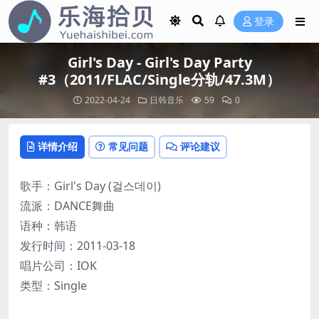
登录
Girl's Day - Girl's Day Party
#3（2011/FLAC/Single分轨/47.3M）
2022-04-24
日韩音乐
59
0
详情介绍
常见问题
评论建议
歌手：Girl's Day (걸스데이)
流派：DANCE舞曲
语种：韩语
发行时间：2011-03-18
唱片公司：IOK
类型：Single