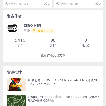
風の縄文III～（1998/FLAC/
- Oh! - The Second Album
4 年前
134
2
4 年前
89
3
分轨/292M）
（2010/FLAC/分轨/334M）
发布作者
ZERO-HIFI
等级
VIP会员[永久]
9416
98
0
文章
评论
收藏
查看作者其他文章
资源推荐
米津玄师 - LOST CORNER（2024/FLAC/分轨/88
5M）(24bit/48kHz)
aespa - Armageddon - The 1st Album（2024/
FLAC/分轨/229M）