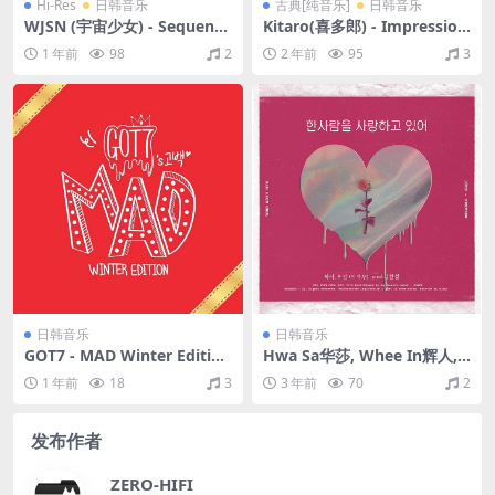
Hi-Res
日韩音乐
古典[纯音乐]
日韩音乐
WJSN (宇宙少女) - Sequence
Kitaro(喜多郎) - Impression
（2022/FLAC/EP分轨/123
s of the West Lake（2009/F
1 年前
98
2
2 年前
95
3
M）(24bit/48kHz)
LAC/分轨/453M）
日韩音乐
日韩音乐
GOT7 - MAD Winter Edition
Hwa Sa华莎, Whee In辉人,
（2015/FLAC/分轨/253M）
Kim Hyun Chul金贤哲 - Fe's
1 年前
18
3
3 年前
70
2
10th - Preview（2019/FLA
C/EP分轨/115M）
发布作者
ZERO-HIFI